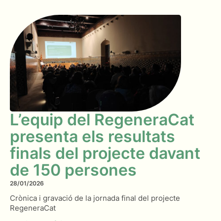
L’equip del RegeneraCat
presenta els resultats
finals del projecte davant
de 150 persones
28/01/2026
Crònica i gravació de la jornada final del projecte
RegeneraCat