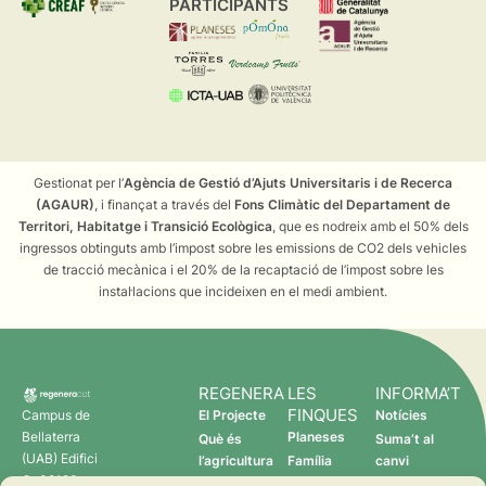
PARTICIPANTS
Gestionat per l’
Agència de Gestió d’Ajuts Universitaris i de Recerca
(AGAUR)
, i finançat a través del
Fons Climàtic del Departament de
Territori, Habitatge i Transició Ecològica
, que es nodreix amb el 50% dels
ingressos obtinguts amb l’impost sobre les emissions de CO2 dels vehicles
de tracció mecànica i el 20% de la recaptació de l’impost sobre les
instal·lacions que incideixen en el medi ambient.
REGENERA
LES
INFORMA’T
FINQUES
Campus de
El Projecte
Notícies
Bellaterra
Planeses
Què és
Suma’t al
(UAB) Edifici
l’agricultura
Família
canvi
C 08193
regenerativa?
Torres