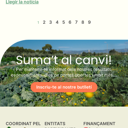
Llegir la notícia
2
3
4
5
6
7
8
9
1
Suma’t al canvi!
Per mantenir-te informat dels nostres resultats,
esdeveniments, dies de portes obertes i molt més….
Inscriu-te al nostre butlletí
COORDINAT PEL
ENTITATS
FINANÇAMENT