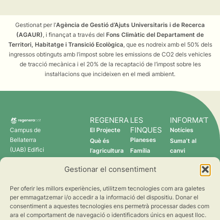
Gestionat per l’
Agència de Gestió d’Ajuts Universitaris i de Recerca
(AGAUR)
, i finançat a través del
Fons Climàtic del Departament de
Territori, Habitatge i Transició Ecològica
, que es nodreix amb el 50% dels
ingressos obtinguts amb l’impost sobre les emissions de CO2 dels vehicles
de tracció mecànica i el 20% de la recaptació de l’impost sobre les
instal·lacions que incideixen en el medi ambient.
REGENERA
LES
INFORMA’T
FINQUES
Campus de
El Projecte
Notícies
Bellaterra
Planeses
Què és
Suma’t al
(UAB) Edifici
l’agricultura
Família
canvi
C 08193
regenerativa?
Torres
Gestionar el consentiment
Cerdanyola
Qui som
Verdcamp
del Vallès
Fruits
Per oferir les millors experiències, utilitzem tecnologies com ara galetes
Pomona
per emmagatzemar i/o accedir a la informació del dispositiu. Donar el
Fruits
consentiment a aquestes tecnologies ens permetrà processar dades com
regenera@creaf.uab.cat
ara el comportament de navegació o identificadors únics en aquest lloc.