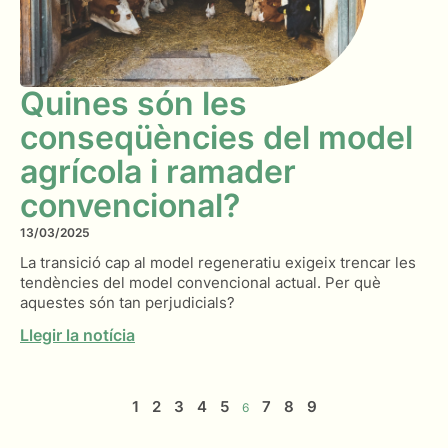
Quines són les
conseqüències del model
agrícola i ramader
convencional?
13/03/2025
La transició cap al model regeneratiu exigeix trencar les
tendències del model convencional actual. Per què
aquestes són tan perjudicials?
Llegir la notícia
1
2
3
4
5
7
8
9
6