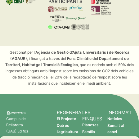
PARTICIPANTS
Gestionat per l’
Agència de Gestió d’Ajuts Universitaris i de Recerca
(AGAUR)
, i finançat a través del
Fons Climàtic del Departament de
Territori, Habitatge i Transició Ecològica
, que es nodreix amb el 50% dels
ingressos obtinguts amb l’impost sobre les emissions de CO2 dels vehicles
de tracció mecànica i el 20% de la recaptació de l’impost sobre les
instal·lacions que incideixen en el medi ambient.
REGENERA
LES
INFORMA’T
FINQUES
Campus de
El Projecte
Notícies
Bellaterra
Planeses
Què és
Suma’t al
(UAB) Edifici
l’agricultura
Família
canvi
C 08193
regenerativa?
Torres