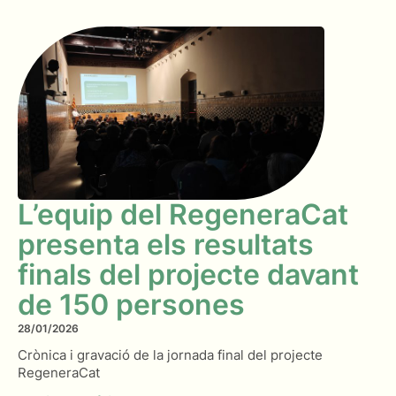
L’equip del RegeneraCat
presenta els resultats
finals del projecte davant
de 150 persones
28/01/2026
Crònica i gravació de la jornada final del projecte
RegeneraCat