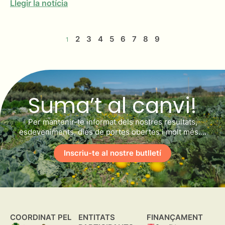
Llegir la notícia
2
3
4
5
6
7
8
9
1
Suma’t al canvi!
Per mantenir-te informat dels nostres resultats,
esdeveniments, dies de portes obertes i molt més….
Inscriu-te al nostre butlletí
COORDINAT PEL
ENTITATS
FINANÇAMENT