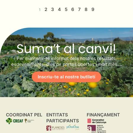
2
3
4
5
6
7
8
9
1
Suma’t al canvi!
Per mantenir-te informat dels nostres resultats,
esdeveniments, dies de portes obertes i molt més….
Inscriu-te al nostre butlletí
COORDINAT PEL
ENTITATS
FINANÇAMENT
PARTICIPANTS