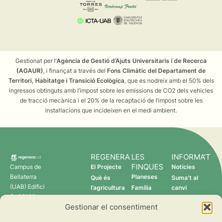
Gestionat per l’
Agència de Gestió d’Ajuts Universitaris i de Recerca
(AGAUR)
, i finançat a través del
Fons Climàtic del Departament de
Territori, Habitatge i Transició Ecològica
, que es nodreix amb el 50% dels
ingressos obtinguts amb l’impost sobre les emissions de CO2 dels vehicles
de tracció mecànica i el 20% de la recaptació de l’impost sobre les
instal·lacions que incideixen en el medi ambient.
REGENERA
LES
INFORMA’T
FINQUES
Campus de
El Projecte
Notícies
Bellaterra
Planeses
Què és
Suma’t al
(UAB) Edifici
l’agricultura
Família
canvi
C 08193
regenerativa?
Torres
Gestionar el consentiment
Cerdanyola
Qui som
Verdcamp
del Vallès
Fruits