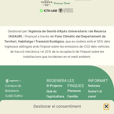
Gestionat per l’
Agència de Gestió d’Ajuts Universitaris i de Recerca
(AGAUR)
, i finançat a través del
Fons Climàtic del Departament de
Territori, Habitatge i Transició Ecològica
, que es nodreix amb el 50% dels
ingressos obtinguts amb l’impost sobre les emissions de CO2 dels vehicles
de tracció mecànica i el 20% de la recaptació de l’impost sobre les
instal·lacions que incideixen en el medi ambient.
REGENERA
LES
INFORMA’T
FINQUES
Campus de
El Projecte
Notícies
Bellaterra
Planeses
Què és
Suma’t al
(UAB) Edifici
l’agricultura
Família
canvi
C 08193
regenerativa?
Torres
Gestionar el consentiment
Cerdanyola
Qui som
Verdcamp
del Vallès
Fruits