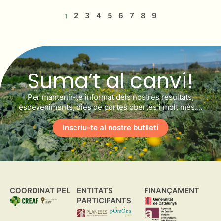
2
3
4
5
6
7
8
9
1
Suma’t al canvi!
Per mantenir-te informat dels nostres resultats,
esdeveniments, dies de portes obertes i molt més….
Inscriu-te al nostre butlletí
COORDINAT PEL
ENTITATS
FINANÇAMENT
PARTICIPANTS