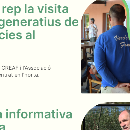
ep la visita
generatius de
ies al
l CREAF i l'Associació
ntrat en l'horta.
 informativa
ra