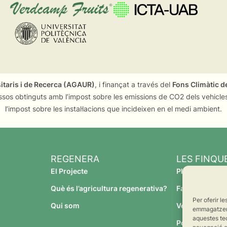
sitaris i de Recerca (AGAUR)
, i finançat a través del
Fons Climàtic de
ssos obtinguts amb l’impost sobre les emissions de CO2 dels vehicles
l’impost sobre les instal·lacions que incideixen en el medi ambient.
REGENERA
LES FINQU
El Projecte
Planeses
Què és l’agricultura regenerativa?
Família Torres
Per oferir l
Qui som
Verdcamp Frui
emmagatzemar
aquestes te
Pomona Fruit