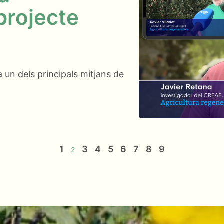
 projecte
 un dels principals mitjans de
1
3
4
5
6
7
8
9
2