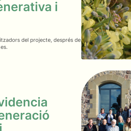
enerativa i
nitzadors del projecte, després de
nes.
videncia
generació
i