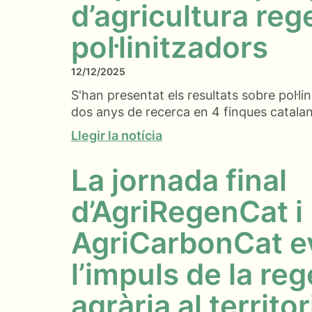
d’agricultura reg
pol·linitzadors
12/12/2025
S'han presentat els resultats sobre pol·li
dos anys de recerca en 4 finques catala
Llegir la notícia
La jornada final
d’AgriRegenCat i
AgriCarbonCat e
l’impuls de la re
agrària al territor