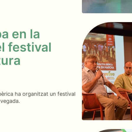
a en la
l festival
tura
bèrica ha organitzat un festival
 vegada.