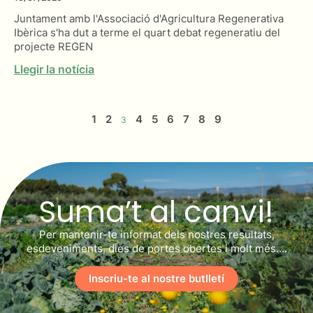
Juntament amb l'Associació d'Agricultura Regenerativa
Ibèrica s'ha dut a terme el quart debat regeneratiu del
projecte REGEN
Llegir la notícia
1
2
4
5
6
7
8
9
3
Suma’t al canvi!
Per mantenir-te informat dels nostres resultats,
esdeveniments, dies de portes obertes i molt més….
Inscriu-te al nostre butlletí