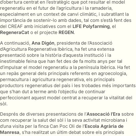
d’obertura centrat en l’estratègic que pot resultar el model
regeneratiu en el futur de l’agricultura i la ramaderia,
especialment en un context de canvi climàtic, i subratllant la
importància de sostenir-lo amb dades, tal com s’està fent des
del CREAF amb iniciatives com el
LIFE Polyfarming
, el
RegeneraCat
o el projecte
REGEN
.
A continuació,
Ana Digón
, presidenta de l’Associació
d’Agricultura Regenerativa Ibèrica, ha fet una extensa
presentació sobre la història d’aquesta institució i la
inestimable feina que han fet des de fa molts anys per tal
d’impulsar el model regeneratiu a la península Ibèrica. Ha fet
un repàs general dels principals referents en agroecologia,
permacultura i agricultura regenerativa, els principals
productors regeneratius del país i les trobades més importants
que s’han dut a terme amb l’objectiu de continuar
perfeccionant aquest model centrat a recuperar la vitalitat del
sòl.
Després de diverses presentacions de l’
Assocació l’Era
sobre
com recuperar la salut del sòl i la seva activitat microbiana i
d’una visita per la finca Can Poc Oli de l’
Escola Agrària de
Manresa
, s’ha realitzat un últim debat sobre els principals