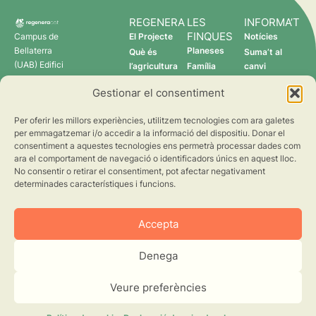
REGENERA
LES
INFORMA’T
FINQUES
Campus de
El Projecte
Notícies
Bellaterra
Planeses
Què és
Suma’t al
(UAB) Edifici
l’agricultura
Família
canvi
C 08193
regenerativa?
Torres
Gestionar el consentiment
Cerdanyola
Qui som
Verdcamp
del Vallès
Fruits
Per oferir les millors experiències, utilitzem tecnologies com ara galetes
Pomona
per emmagatzemar i/o accedir a la informació del dispositiu. Donar el
Fruits
consentiment a aquestes tecnologies ens permetrà processar dades com
regenera@creaf.uab.cat
ara el comportament de navegació o identificadors únics en aquest lloc.
No consentir o retirar el consentiment, pot afectar negativament
determinades característiques i funcions.
Accepta
Denega
©2026 CREAF. Tots els drets reservats.
Avís Legal
Privacitat
Cookies
Veure preferències
Disseny web