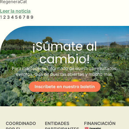
RegeneraCat
Leer la noticia
1
2
3
4
5
6
7
8
9
¡Súmate al
cambio!
Para mantenerte informado de nuestros resultados,
eventos, días de puertas abiertas y mucho más.
Inscríbete en nuestro boletín
COORDINADO
ENTIDADES
FINANCIACIÓN