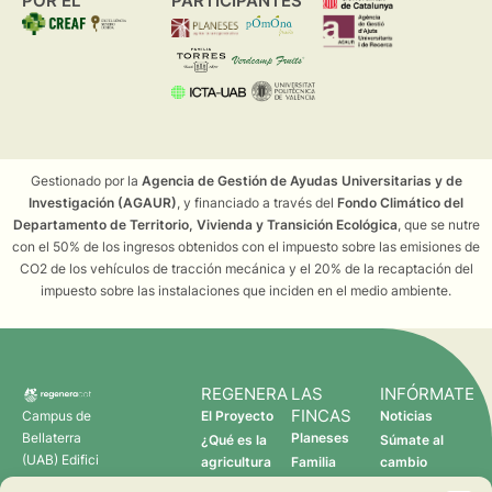
POR EL
PARTICIPANTES
Gestionado por la
Agencia de Gestión de Ayudas Universitarias y de
Investigación (AGAUR)
, y financiado a través del
Fondo Climático del
Departamento de Territorio, Vivienda y Transición Ecológica
, que se nutre
con el 50% de los ingresos obtenidos con el impuesto sobre las emisiones de
CO2 de los vehículos de tracción mecánica y el 20% de la recaptación del
impuesto sobre las instalaciones que inciden en el medio ambiente.
REGENERA
LAS
INFÓRMATE
FINCAS
Campus de
El Proyecto
Noticias
Bellaterra
Planeses
¿Qué es la
Súmate al
(UAB) Edifici
agricultura
Familia
cambio
C 08193
regenerativa?
Torres