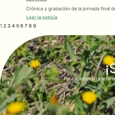
Crónica y grabación de la jornada final
Leer la noticia
1
2
3
4
5
6
7
8
9
¡
Para mantenerte inform