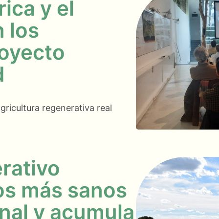
ica y el
 los
royecto
d
gricultura regenerativa real
rativo
os más sanos
nal y acumula