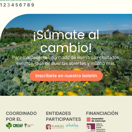
1
2
3
4
5
6
7
8
9
¡Súmate al
cambio!
Para mantenerte informado de nuestros resultados,
eventos, días de puertas abiertas y mucho más.
Inscríbete en nuestro boletín
COORDINADO
ENTIDADES
FINANCIACIÓN
POR EL
PARTICIPANTES