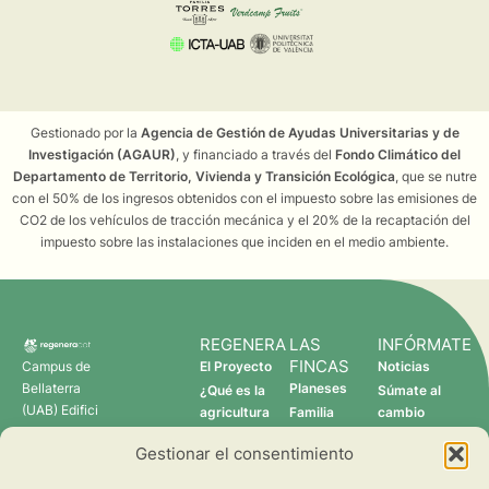
Gestionado por la
Agencia de Gestión de Ayudas Universitarias y de
Investigación (AGAUR)
, y financiado a través del
Fondo Climático del
Departamento de Territorio, Vivienda y Transición Ecológica
, que se nutre
con el 50% de los ingresos obtenidos con el impuesto sobre las emisiones de
CO2 de los vehículos de tracción mecánica y el 20% de la recaptación del
impuesto sobre las instalaciones que inciden en el medio ambiente.
REGENERA
LAS
INFÓRMATE
FINCAS
Campus de
El Proyecto
Noticias
Bellaterra
Planeses
¿Qué es la
Súmate al
(UAB) Edifici
agricultura
Familia
cambio
C 08193
regenerativa?
Torres
Gestionar el consentimiento
Cerdanyola
Quién somos
Verdcamp
del Vallès
Fruits