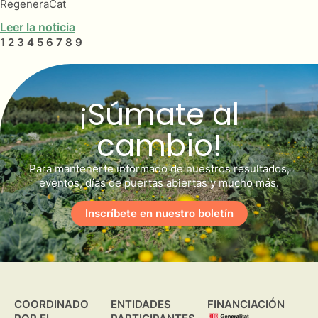
RegeneraCat
Leer la noticia
1
2
3
4
5
6
7
8
9
¡Súmate al
cambio!
Para mantenerte informado de nuestros resultados,
eventos, días de puertas abiertas y mucho más.
Inscríbete en nuestro boletín
COORDINADO
ENTIDADES
FINANCIACIÓN