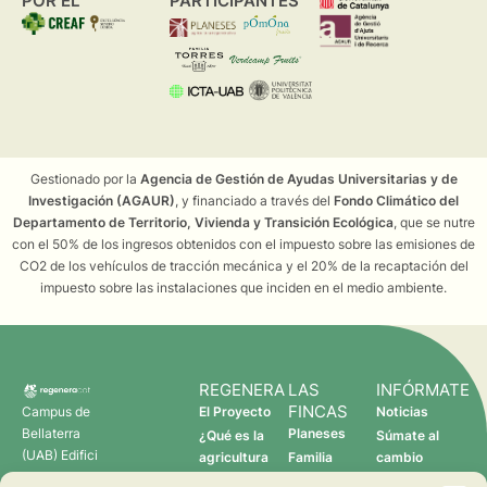
POR EL
PARTICIPANTES
Gestionado por la
Agencia de Gestión de Ayudas Universitarias y de
Investigación (AGAUR)
, y financiado a través del
Fondo Climático del
Departamento de Territorio, Vivienda y Transición Ecológica
, que se nutre
con el 50% de los ingresos obtenidos con el impuesto sobre las emisiones de
CO2 de los vehículos de tracción mecánica y el 20% de la recaptación del
impuesto sobre las instalaciones que inciden en el medio ambiente.
REGENERA
LAS
INFÓRMATE
FINCAS
Campus de
El Proyecto
Noticias
Bellaterra
Planeses
¿Qué es la
Súmate al
(UAB) Edifici
agricultura
Familia
cambio
C 08193
regenerativa?
Torres