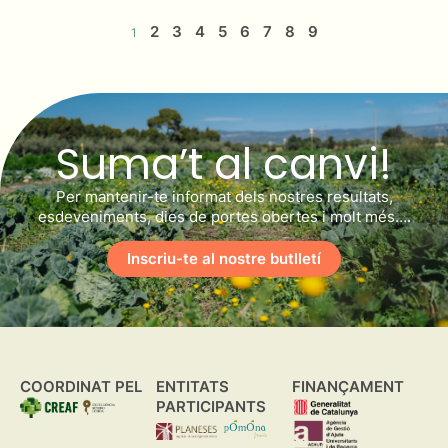
2
3
4
5
6
7
8
9
1
Suma’t al canvi!
Per mantenir-te informat dels nostres resultats,
esdeveniments, dies de portes obertes i molt més….
Inscriu-te al nostre butlletí
COORDINAT PEL
ENTITATS
FINANÇAMENT
PARTICIPANTS