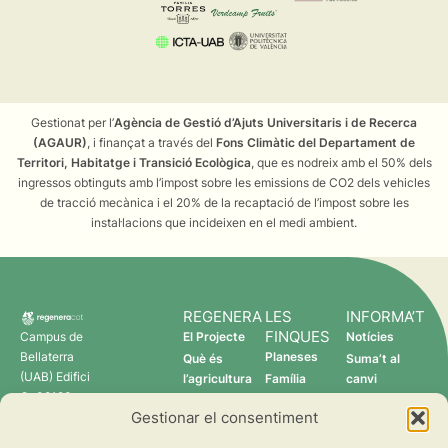
Gestionat per l’
Agència de Gestió d’Ajuts Universitaris i de Recerca
(AGAUR)
, i finançat a través del
Fons Climàtic del Departament de
Territori, Habitatge i Transició Ecològica
, que es nodreix amb el 50% dels
ingressos obtinguts amb l’impost sobre les emissions de CO2 dels vehicles
de tracció mecànica i el 20% de la recaptació de l’impost sobre les
instal·lacions que incideixen en el medi ambient.
REGENERA
LES
INFORMA’T
FINQUES
Campus de
El Projecte
Notícies
Bellaterra
Planeses
Què és
Suma’t al
(UAB) Edifici
l’agricultura
Família
canvi
C 08193
regenerativa?
Torres
Gestionar el consentiment
Cerdanyola
Qui som
Verdcamp
del Vallès
Fruits