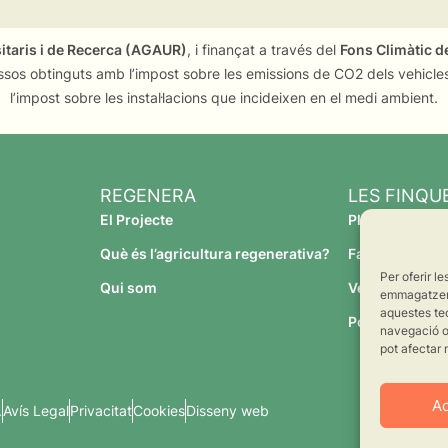
sitaris i de Recerca (AGAUR)
, i finançat a través del
Fons Climàtic de
ssos obtinguts amb l’impost sobre les emissions de CO2 dels vehicles
l’impost sobre les instal·lacions que incideixen en el medi ambient.
REGENERA
LES FINQU
El Projecte
Planeses
Què és l’agricultura regenerativa?
Família Torres
Per oferir l
Qui som
Verdcamp Frui
emmagatzemar
aquestes te
Pomona Fruit
navegació o 
pot afectar 
A
.
Avís Legal
Privacitat
Cookies
Disseny web