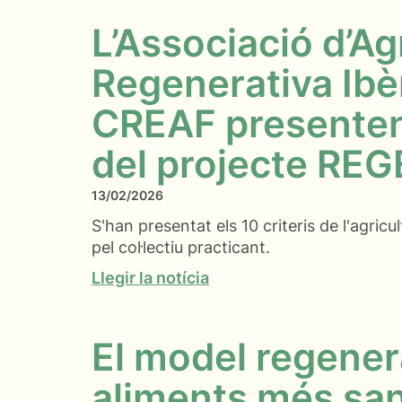
L’Associació d’Ag
Regenerativa Ibèr
CREAF presenten 
del projecte REG
13/02/2026
S'han presentat els 10 criteris de l'agricu
pel col·lectiu practicant.
Llegir la notícia
El model regener
aliments més san