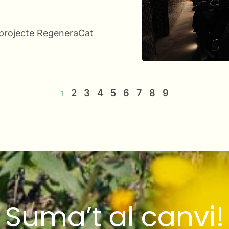
l projecte RegeneraCat
2
3
4
5
6
7
8
9
1
Suma’t al canvi!