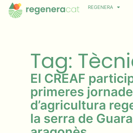
REGENERA
Tag: Tècn
El CREAF particip
primeres jornad
d’agricultura reg
la serra de Guara
aragonès