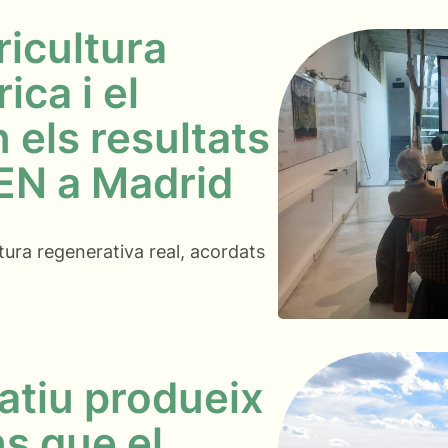
ricultura
ica i el
els resultats
EN a Madrid
ltura regenerativa real, acordats
atiu produeix
s que el