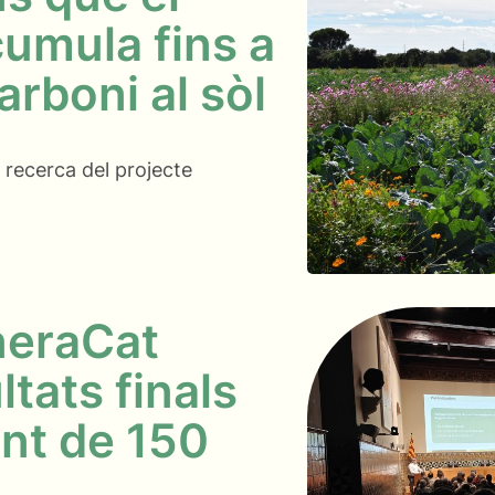
cumula fins a
rboni al sòl
 recerca del projecte
neraCat
ltats finals
ant de 150