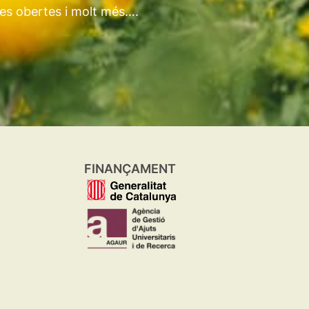
tes obertes i molt més….
FINANÇAMENT