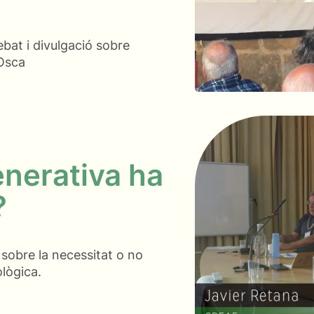
bat i divulgació sobre
'Osca
enerativa ha
?
 sobre la necessitat o no
ològica.