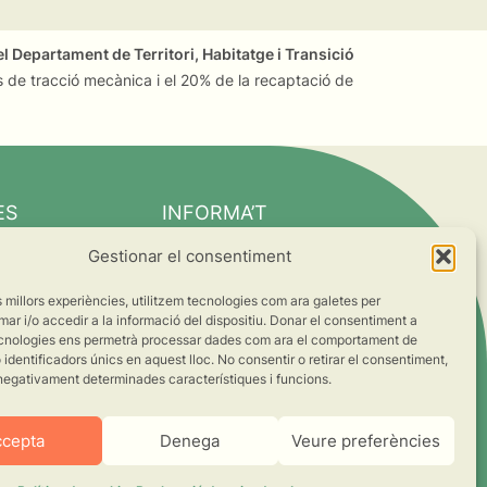
l Departament de Territori, Habitatge i Transició
 de tracció mecànica i el 20% de la recaptació de
ES
INFORMA’T
Notícies
Gestionar el consentiment
Suma’t al canvi
es millors experiències, utilitzem tecnologies com ara galetes per
ts
 i/o accedir a la informació del dispositiu. Donar el consentiment a
cnologies ens permetrà processar dades com ara el comportament de
s
identificadors únics en aquest lloc. No consentir o retirar el consentiment,
negativament determinades característiques i funcions.
ccepta
Denega
Veure preferències