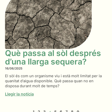
Què passa al sòl després
d’una llarga sequera?
16/06/2025
El sòl és com un organisme viu i està molt limitat per la
quanitat d'aigua disponible. Què passa quan no en
disposa durant molt de temps?
Llegir la notícia
1
2
3
5
6
7
8
9