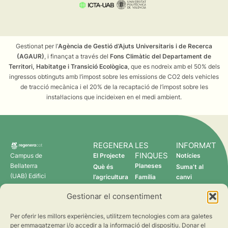
Gestionat per l’
Agència de Gestió d’Ajuts Universitaris i de Recerca
(AGAUR)
, i finançat a través del
Fons Climàtic del Departament de
Territori, Habitatge i Transició Ecològica
, que es nodreix amb el 50% dels
ingressos obtinguts amb l’impost sobre les emissions de CO2 dels vehicles
de tracció mecànica i el 20% de la recaptació de l’impost sobre les
instal·lacions que incideixen en el medi ambient.
REGENERA
LES
INFORMA’T
FINQUES
Campus de
El Projecte
Notícies
Bellaterra
Planeses
Què és
Suma’t al
(UAB) Edifici
l’agricultura
Família
canvi
C 08193
regenerativa?
Torres
Gestionar el consentiment
Cerdanyola
Qui som
Verdcamp
del Vallès
Fruits
Per oferir les millors experiències, utilitzem tecnologies com ara galetes
Pomona
per emmagatzemar i/o accedir a la informació del dispositiu. Donar el