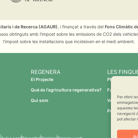
sitaris i de Recerca (AGAUR)
, i finançat a través del
Fons Climàtic de
ssos obtinguts amb l’impost sobre les emissions de CO2 dels vehicles
l’impost sobre les instal·lacions que incideixen en el medi ambient.
REGENERA
LES FINQU
El Projecte
Planeses
Què és l’agricultura regenerativa?
Família Torres
Per oferir l
Qui som
Verdcamp Frui
emmagatzemar
aquestes te
Pomona Fruit
navegació o 
pot afectar 
A