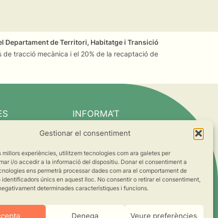
l Departament de Territori, Habitatge i Transició
 de tracció mecànica i el 20% de la recaptació de
ES
INFORMA’T
Notícies
Gestionar el consentiment
Suma’t al canvi
es millors experiències, utilitzem tecnologies com ara galetes per
ts
 i/o accedir a la informació del dispositiu. Donar el consentiment a
cnologies ens permetrà processar dades com ara el comportament de
s
identificadors únics en aquest lloc. No consentir o retirar el consentiment,
negativament determinades característiques i funcions.
ccepta
Denega
Veure preferències