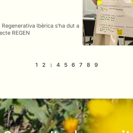
 Regenerativa Ibèrica s'ha dut a
ojecte REGEN
1
2
4
5
6
7
8
9
3