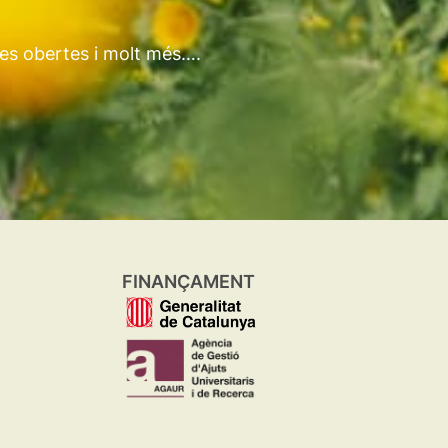
tes obertes i molt més….
FINANÇAMENT