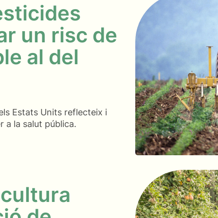
esticides
r un risc de
e al del
ls Estats Units reflecteix i
r a la salut pública.
icultura
ció de