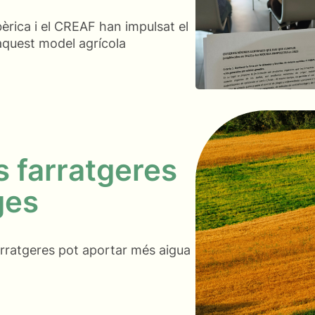
bèrica i el CREAF han impulsat el
aquest model agrícola
 farratgeres
ges
arratgeres pot aportar més aigua