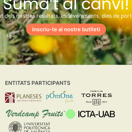
Suma’t al canvi!
t dels nostres resultats, esdeveniments, dies de por
Inscriu-te al nostre butlletí
ENTITATS PARTICIPANTS