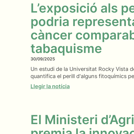
L’exposició als p
podria representa
càncer comparabl
tabaquisme
30/09/2025
Un estudi de la Universitat Rocky Vista de
quantifica el perill d'alguns fitoquímics pe
Llegir la notícia
El Ministeri d’Agr
premia la innova