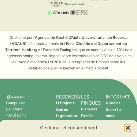
Gestionat per l’
Agència de Gestió d’Ajuts Universitaris i de Recerca
(AGAUR)
, i finançat a través del
Fons Climàtic del Departament de
Territori, Habitatge i Transició Ecològica
, que es nodreix amb el 50% dels
ingressos obtinguts amb l’impost sobre les emissions de CO2 dels vehicles
de tracció mecànica i el 20% de la recaptació de l’impost sobre les
instal·lacions que incideixen en el medi ambient.
REGENERA
LES
INFORMA’T
FINQUES
Campus de
El Projecte
Notícies
Bellaterra
Planeses
Què és
Suma’t al
(UAB) Edifici
l’agricultura
Família
canvi
C 08193
regenerativa?
Torres
Gestionar el consentiment
Cerdanyola
Qui som
Verdcamp
del Vallès
Fruits