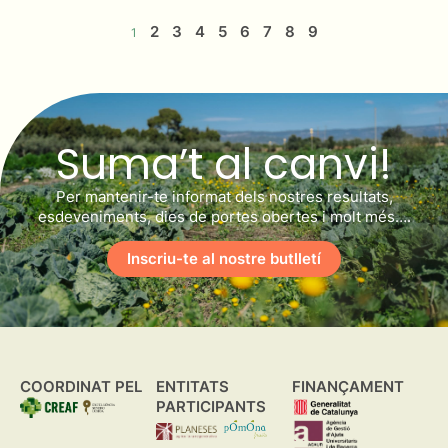
2
3
4
5
6
7
8
9
1
Suma’t al canvi!
Per mantenir-te informat dels nostres resultats,
esdeveniments, dies de portes obertes i molt més….
Inscriu-te al nostre butlletí
COORDINAT PEL
ENTITATS
FINANÇAMENT
PARTICIPANTS