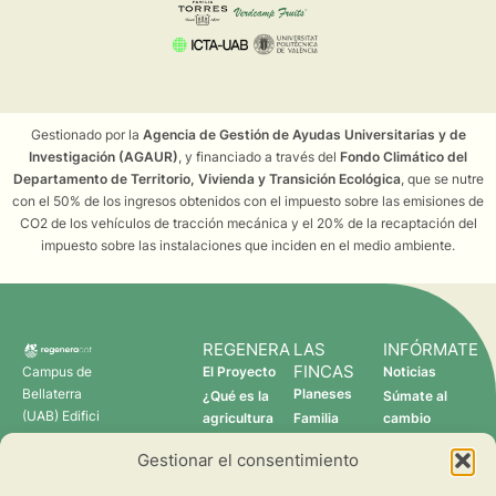
Gestionado por la
Agencia de Gestión de Ayudas Universitarias y de
Investigación (AGAUR)
, y financiado a través del
Fondo Climático del
Departamento de Territorio, Vivienda y Transición Ecológica
, que se nutre
con el 50% de los ingresos obtenidos con el impuesto sobre las emisiones de
CO2 de los vehículos de tracción mecánica y el 20% de la recaptación del
impuesto sobre las instalaciones que inciden en el medio ambiente.
REGENERA
LAS
INFÓRMATE
FINCAS
Campus de
El Proyecto
Noticias
Bellaterra
Planeses
¿Qué es la
Súmate al
(UAB) Edifici
agricultura
Familia
cambio
C 08193
regenerativa?
Torres
Gestionar el consentimiento
Cerdanyola
Quién somos
Verdcamp
del Vallès
Fruits