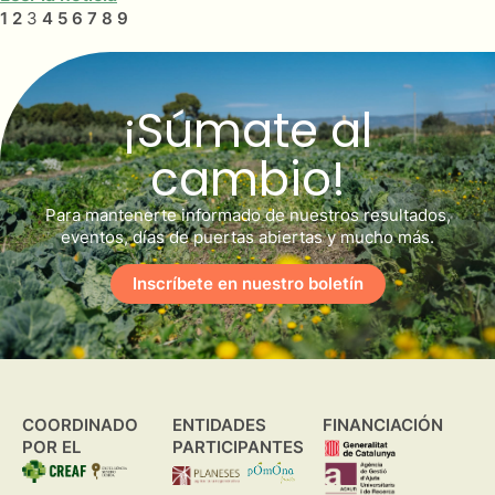
1
2
3
4
5
6
7
8
9
¡Súmate al
cambio!
Para mantenerte informado de nuestros resultados,
eventos, días de puertas abiertas y mucho más.
Inscríbete en nuestro boletín
COORDINADO
ENTIDADES
FINANCIACIÓN
POR EL
PARTICIPANTES