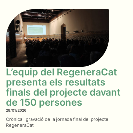
L’equip del RegeneraCat
presenta els resultats
finals del projecte davant
de 150 persones
28/01/2026
Crònica i gravació de la jornada final del projecte
RegeneraCat