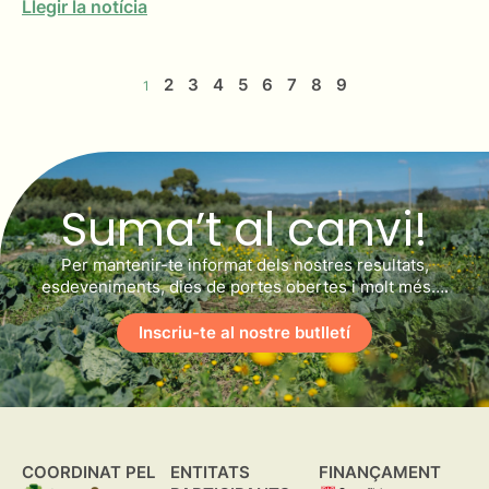
Llegir la notícia
2
3
4
5
6
7
8
9
1
Suma’t al canvi!
Per mantenir-te informat dels nostres resultats,
esdeveniments, dies de portes obertes i molt més….
Inscriu-te al nostre butlletí
COORDINAT PEL
ENTITATS
FINANÇAMENT