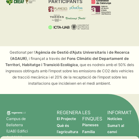
PARTICIPANTS
Gestionat per l’
Agència de Gestió d’Ajuts Universitaris i de Recerca
(AGAUR)
, i finançat a través del
Fons Climàtic del Departament de
Territori, Habitatge i Transició Ecològica
, que es nodreix amb el 50% dels
ingressos obtinguts amb l’impost sobre les emissions de CO2 dels vehicles
de tracció mecànica i el 20% de la recaptació de l’impost sobre les
instal·lacions que incideixen en el medi ambient.
REGENERA
LES
INFORMA’T
FINQUES
Campus de
El Projecte
Notícies
Bellaterra
Planeses
Què és
Suma’t al
(UAB) Edifici
l’agricultura
Família
canvi
C 08193
regenerativa?
Torres