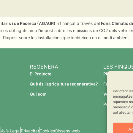
sitaris i de Recerca (AGAUR)
, i finançat a través del
Fons Climàtic de
ssos obtinguts amb l’impost sobre les emissions de CO2 dels vehicles
l’impost sobre les instal·lacions que incideixen en el medi ambient.
REGENERA
LES FINQU
El Projecte
Planeses
Què és l’agricultura regenerativa?
Família Torres
Per oferir l
Qui som
Verdcamp Frui
emmagatzemar
aquestes te
Pomona Fruit
navegació o 
pot afectar 
A
.
Avís Legal
Privacitat
Cookies
Disseny web