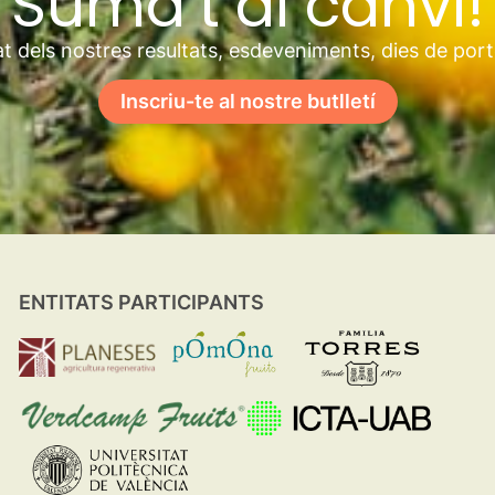
Suma’t al canvi!
t dels nostres resultats, esdeveniments, dies de por
Inscriu-te al nostre butlletí
ENTITATS PARTICIPANTS