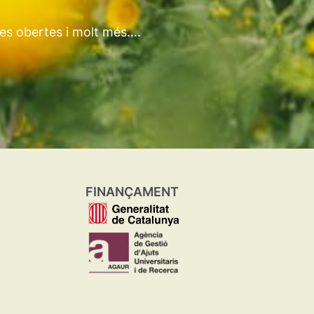
tes obertes i molt més….
FINANÇAMENT