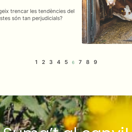
geix trencar les tendències del
tes són tan perjudicials?
1
2
3
4
5
7
8
9
6