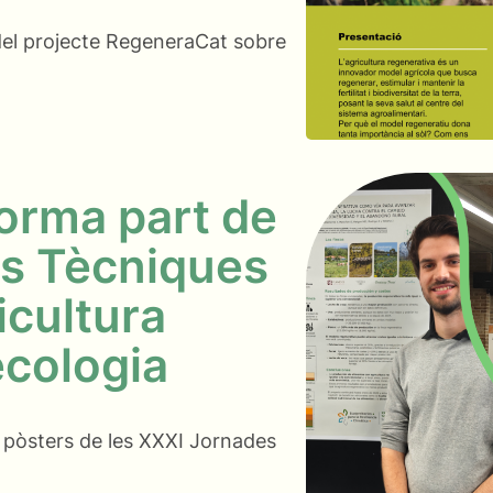
 del projecte RegeneraCat sobre
orma part de
es Tècniques
icultura
ecologia
 pòsters de les XXXI Jornades