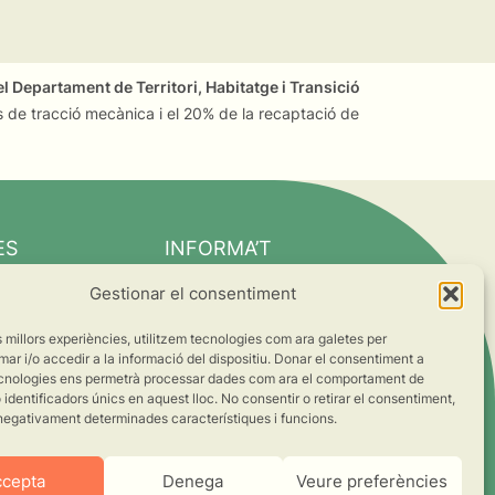
l Departament de Territori, Habitatge i Transició
 de tracció mecànica i el 20% de la recaptació de
ES
INFORMA’T
Notícies
Gestionar el consentiment
Suma’t al canvi
es millors experiències, utilitzem tecnologies com ara galetes per
ts
 i/o accedir a la informació del dispositiu. Donar el consentiment a
cnologies ens permetrà processar dades com ara el comportament de
s
identificadors únics en aquest lloc. No consentir o retirar el consentiment,
negativament determinades característiques i funcions.
ccepta
Denega
Veure preferències