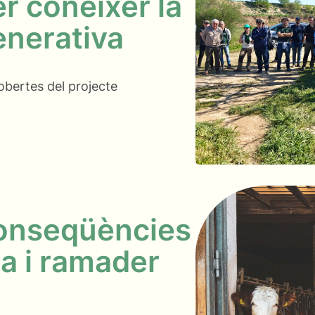
r conèixer la
enerativa
obertes del projecte
conseqüències
la i ramader