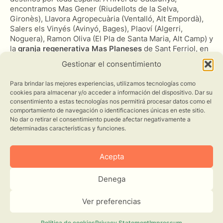
encontramos Mas Gener (Riudellots de la Selva,
Gironès), Llavora Agropecuària (Ventalló, Alt Empordà),
Salers els Vinyés (Avinyó, Bages), Plaoví (Algerri,
Noguera), Ramon Oliva (El Pla de Santa Maria, Alt Camp) y
la
granja regenerativa
Mas Planeses
de Sant Ferriol, en
La Garrotxa. Esta última forma parte de RegeneraCat, es
Gestionar el consentimiento
donde se hizo el proyecto europeo Polyfarming, y
desarrolla agricultura y ganadería regenerativas con la
Para brindar las mejores experiencias, utilizamos tecnologías como
producción de
vaca mixta de leche y carne 100% de
cookies para almacenar y/o acceder a información del dispositivo. Dar su
pasto, huerta sin labrar y conejo y pollo de pasto
, entre
consentimiento a estas tecnologías nos permitirá procesar datos como el
otros.
comportamiento de navegación o identificaciones únicas en este sitio.
No dar o retirar el consentimiento puede afectar negativamente a
Por lo tanto,
Mas Planeses busca agricultores/as
determinadas características y funciones.
jóvenes o novatos que quieran aprender, vivir y
experimentar el diseño y funcionamiento de su sistema
de producción a través de una estancia de 12 días del
Acepta
programa Cultiva
.
Denega
El período de inscripción se abrirá el 16 de agosto y se
cerrará el 5 de septiembre.
Podéis inscribiros llamando
Ver preferencias
al 932680900 o enviando un correo electrónico a
jlima@uniopagesos.cat
.
Política de cookies
Privacy Statement
Impressum