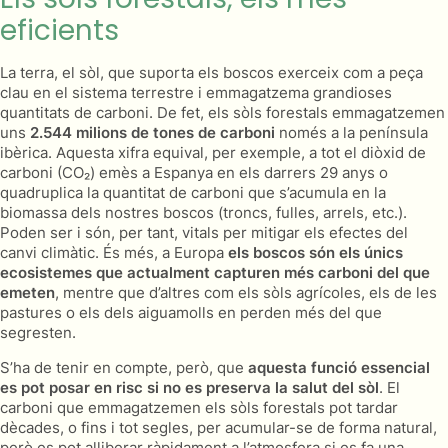
eficients
La terra, el sòl, que suporta els boscos exerceix com a peça
clau en el sistema terrestre i emmagatzema grandioses
quantitats de carboni. De fet, els sòls forestals emmagatzemen
uns
2.544 milions de tones de carboni
només a la península
ibèrica. Aquesta xifra equival, per exemple, a tot el diòxid de
carboni (CO₂) emès a Espanya en els darrers 29 anys o
quadruplica la quantitat de carboni que s’acumula en la
biomassa dels nostres boscos (troncs, fulles, arrels, etc.).
Poden ser i són, per tant, vitals per mitigar els efectes del
canvi climàtic. És més, a Europa
els boscos són els únics
ecosistemes que actualment capturen més carboni del que
emeten
, mentre que d’altres com els sòls agrícoles, els de les
pastures o els dels aiguamolls en perden més del que
segresten.
S’ha de tenir en compte, però, que
aquesta funció essencial
es pot posar en risc si no es preserva la salut del sòl
. El
carboni que emmagatzemen els sòls forestals pot tardar
dècades, o fins i tot segles, per acumular-se de forma natural,
però es pot alliberar ràpidament a l’atmosfera si es fa una