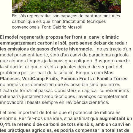
Els sòls regeneratius són capaços de capturar molt més
carboni que els que s’han tractat amb tècniques
convencionals. Font: Galdric Mossoll
El model regeneratiu proposa fer front al canvi climàtic
emmagatzemant carboni al sòl, però sense deixar de reduir
les emissions de gasos d’efecte hivernacle
. I no es tracta d’un
model purament teòric, sinó d’un canvi de paradigma agrícola
que algunes finques ja fa anys que apliquen. Busquen revertir
la situació: fer que els sòls agrícoles deixin de ser part del
problema per ser part de la solució. Finques com
Mas
Planeses
,
VerdCamp Fruits
,
Pomona Fruits
o
Família Torres
no només ens demostren que és possible sinó que no es
tracta de tornar al passat. Consisteix en aplicar coneixements
mil·lenaris juntament amb tècniques i avenços completament
innovadors i basats sempre en l’evidència científica.
I el més important de tot és que el potencial de millora és
enorme. Per fer-nos una idea, s’ha estimat que
augmentant un
0,4% la retenció de carboni de tots els sòls, amb un canvi en
les pràctiques agrícoles, es podria compensar la totalitat de