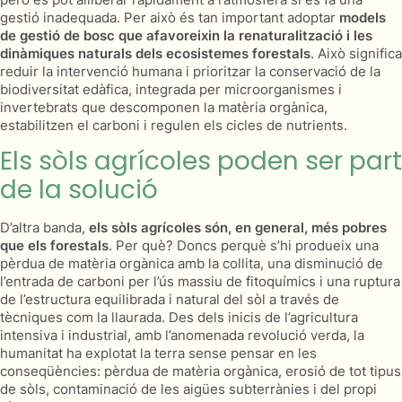
gestió inadequada. Per això és tan important adoptar
models
de gestió de bosc que afavoreixin la renaturalització i les
dinàmiques naturals dels ecosistemes forestals
. Això significa
reduir la intervenció humana i prioritzar la conservació de la
biodiversitat edàfica, integrada per microorganismes i
invertebrats que descomponen la matèria orgànica,
estabilitzen el carboni i regulen els cicles de nutrients.
Els sòls agrícoles poden ser part
de la solució
D’altra banda,
els sòls agrícoles són, en general, més pobres
que els forestals
. Per què? Doncs perquè s’hi produeix una
pèrdua de matèria orgànica amb la collita, una disminució de
l’entrada de carboni per l’ús massiu de fitoquímics i una ruptura
de l’estructura equilibrada i natural del sòl a través de
tècniques com la llaurada. Des dels inicis de l’agricultura
intensiva i industrial, amb l’anomenada revolució verda, la
humanitat ha explotat la terra sense pensar en les
conseqüències: pèrdua de matèria orgànica, erosió de tot tipus
de sòls, contaminació de les aigües subterrànies i del propi