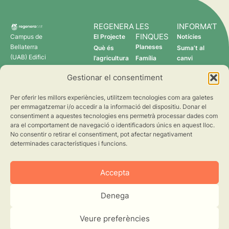
REGENERA
LES
INFORMA’T
FINQUES
Campus de
El Projecte
Notícies
Bellaterra
Planeses
Què és
Suma’t al
(UAB) Edifici
l’agricultura
Família
canvi
C 08193
regenerativa?
Torres
Gestionar el consentiment
Cerdanyola
Qui som
Verdcamp
del Vallès
Fruits
Per oferir les millors experiències, utilitzem tecnologies com ara galetes
Pomona
per emmagatzemar i/o accedir a la informació del dispositiu. Donar el
Fruits
consentiment a aquestes tecnologies ens permetrà processar dades com
regenera@creaf.uab.cat
ara el comportament de navegació o identificadors únics en aquest lloc.
No consentir o retirar el consentiment, pot afectar negativament
determinades característiques i funcions.
Accepta
Denega
©2026 CREAF. Tots els drets reservats.
Avís Legal
Privacitat
Cookies
Veure preferències
Disseny web