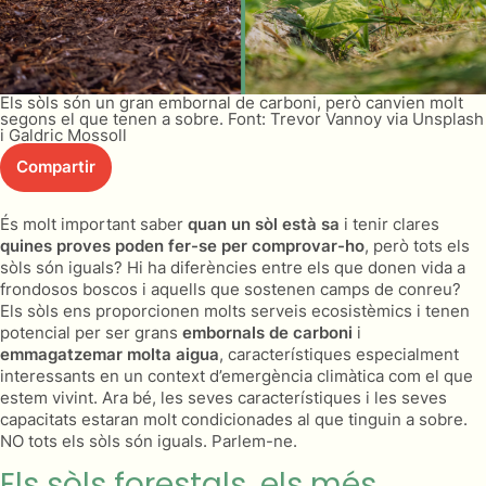
Els sòls són un gran embornal de carboni, però canvien molt
segons el que tenen a sobre. Font: Trevor Vannoy via Unsplash
i Galdric Mossoll
Compartir
És molt important saber
quan un sòl està sa
i tenir clares
quines proves poden fer-se per comprovar-ho
, però tots els
sòls són iguals? Hi ha diferències entre els que donen vida a
frondosos boscos i aquells que sostenen camps de conreu?
Els sòls ens proporcionen molts serveis ecosistèmics i tenen
potencial per ser grans
embornals de carboni
i
emmagatzemar molta aigua
, característiques especialment
interessants en un context d’emergència climàtica com el que
estem vivint. Ara bé, les seves característiques i les seves
capacitats estaran molt condicionades al que tinguin a sobre.
NO tots els sòls són iguals. Parlem-ne.
Els sòls forestals, els més