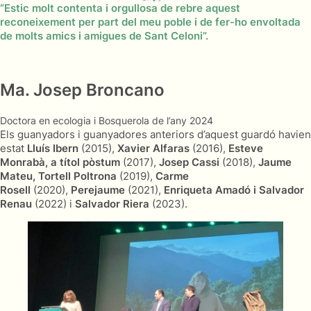
“Estic molt contenta i orgullosa de rebre aquest
reconeixement per part del meu poble i de fer-ho envoltada
de molts amics i amigues de Sant Celoni”.
Ma. Josep Broncano
Doctora en ecologia i Bosquerola de l’any 2024
Els guanyadors i guanyadores anteriors d’aquest guardó havien
estat
Lluís Ibern
(2015),
Xavier Alfaras
(2016),
Esteve
Monrabà, a títol pòstum
(2017),
Josep Cassi
(2018),
Jaume
Mateu, Tortell Poltrona
(2019),
Carme
Rosell
(2020),
Perejaume
(2021),
Enriqueta Amadó i Salvador
Renau
(2022) i
Salvador Riera
(2023).