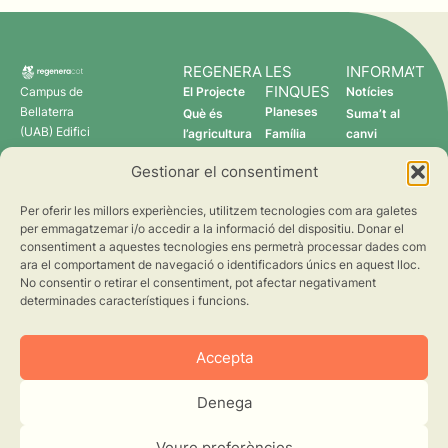
REGENERA
LES
INFORMA’T
FINQUES
Campus de
El Projecte
Notícies
Bellaterra
Planeses
Què és
Suma’t al
(UAB) Edifici
l’agricultura
Família
canvi
C 08193
regenerativa?
Torres
Gestionar el consentiment
Cerdanyola
Qui som
Verdcamp
del Vallès
Fruits
Per oferir les millors experiències, utilitzem tecnologies com ara galetes
Pomona
per emmagatzemar i/o accedir a la informació del dispositiu. Donar el
Fruits
consentiment a aquestes tecnologies ens permetrà processar dades com
regenera@creaf.uab.cat
ara el comportament de navegació o identificadors únics en aquest lloc.
No consentir o retirar el consentiment, pot afectar negativament
determinades característiques i funcions.
Accepta
Denega
©2026 CREAF. Tots els drets reservats.
Avís Legal
Privacitat
Cookies
Veure preferències