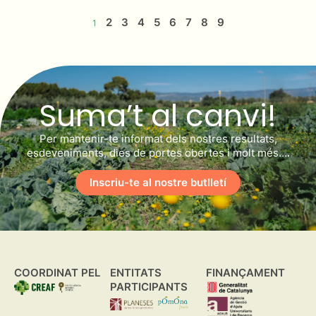
2
3
4
5
6
7
8
9
1
Suma’t al canvi!
Per mantenir-te informat dels nostres resultats,
esdeveniments, dies de portes obertes i molt més….
Inscriu-te al nostre butlletí
COORDINAT PEL
ENTITATS
FINANÇAMENT
PARTICIPANTS