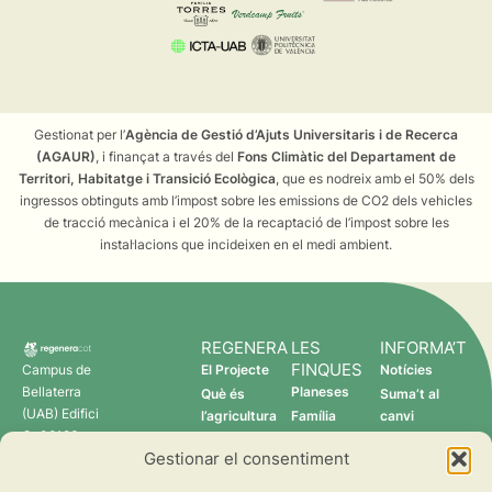
Gestionat per l’
Agència de Gestió d’Ajuts Universitaris i de Recerca
(AGAUR)
, i finançat a través del
Fons Climàtic del Departament de
Territori, Habitatge i Transició Ecològica
, que es nodreix amb el 50% dels
ingressos obtinguts amb l’impost sobre les emissions de CO2 dels vehicles
de tracció mecànica i el 20% de la recaptació de l’impost sobre les
instal·lacions que incideixen en el medi ambient.
REGENERA
LES
INFORMA’T
FINQUES
Campus de
El Projecte
Notícies
Bellaterra
Planeses
Què és
Suma’t al
(UAB) Edifici
l’agricultura
Família
canvi
C 08193
regenerativa?
Torres
Gestionar el consentiment
Cerdanyola
Qui som
Verdcamp
del Vallès
Fruits