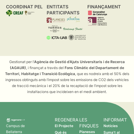
COORDINAT PEL
ENTITATS
FINANÇAMENT
PARTICIPANTS
Gestionat per l’
Agència de Gestió d’Ajuts Universitaris i de Recerca
(AGAUR)
, i finançat a través del
Fons Climàtic del Departament de
Territori, Habitatge i Transició Ecològica
, que es nodreix amb el 50% dels
ingressos obtinguts amb l’impost sobre les emissions de CO2 dels vehicles
de tracció mecànica i el 20% de la recaptació de l’impost sobre les
instal·lacions que incideixen en el medi ambient.
REGENERA
LES
INFORMA’T
FINQUES
Campus de
El Projecte
Notícies
Bellaterra
Planeses
Què és
Suma’t al