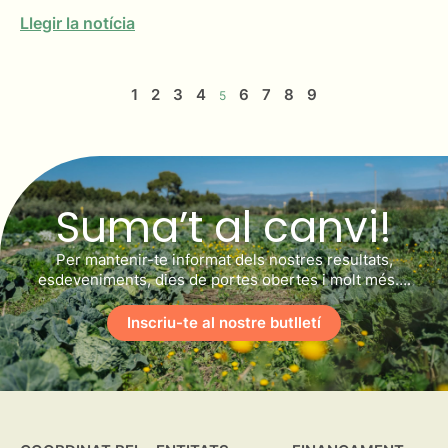
Llegir la notícia
1
2
3
4
6
7
8
9
5
Suma’t al canvi!
Per mantenir-te informat dels nostres resultats,
esdeveniments, dies de portes obertes i molt més….
Inscriu-te al nostre butlletí