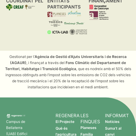
COORDINAT PEL
ENTITATS
FINANÇAMENT
PARTICIPANTS
Gestionat per l’
Agència de Gestió d’Ajuts Universitaris i de Recerca
(AGAUR)
, i finançat a través del
Fons Climàtic del Departament de
Territori, Habitatge i Transició Ecològica
, que es nodreix amb el 50% dels
ingressos obtinguts amb l’impost sobre les emissions de CO2 dels vehicles
de tracció mecànica i el 20% de la recaptació de l’impost sobre les
instal·lacions que incideixen en el medi ambient.
REGENERA
LES
INFORMA’T
FINQUES
Campus de
El Projecte
Notícies
Bellaterra
Planeses
Què és
Suma’t al
(UAB) Edifici
l’agricultura
Família
canvi