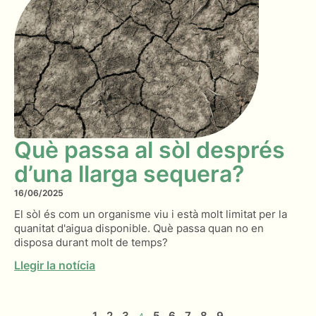
Què passa al sòl després
d’una llarga sequera?
16/06/2025
El sòl és com un organisme viu i està molt limitat per la
quanitat d'aigua disponible. Què passa quan no en
disposa durant molt de temps?
Llegir la notícia
1
2
3
5
6
7
8
9