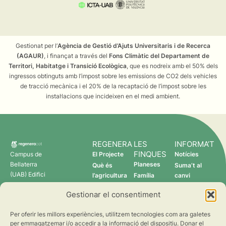
Gestionat per l’
Agència de Gestió d’Ajuts Universitaris i de Recerca
(AGAUR)
, i finançat a través del
Fons Climàtic del Departament de
Territori, Habitatge i Transició Ecològica
, que es nodreix amb el 50% dels
ingressos obtinguts amb l’impost sobre les emissions de CO2 dels vehicles
de tracció mecànica i el 20% de la recaptació de l’impost sobre les
instal·lacions que incideixen en el medi ambient.
REGENERA
LES
INFORMA’T
FINQUES
Campus de
El Projecte
Notícies
Bellaterra
Planeses
Què és
Suma’t al
(UAB) Edifici
l’agricultura
Família
canvi
C 08193
regenerativa?
Torres
Gestionar el consentiment
Cerdanyola
Qui som
Verdcamp
del Vallès
Fruits
Per oferir les millors experiències, utilitzem tecnologies com ara galetes
Pomona
per emmagatzemar i/o accedir a la informació del dispositiu. Donar el