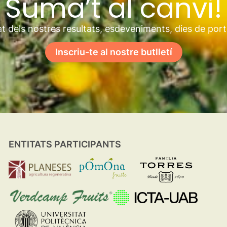
Suma’t al canvi!
t dels nostres resultats, esdeveniments, dies de por
Inscriu-te al nostre butlletí
ENTITATS PARTICIPANTS