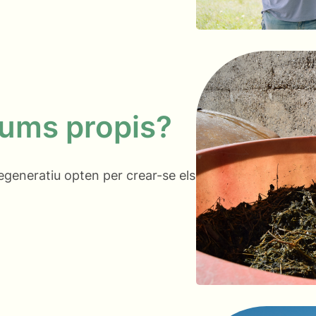
sums propis?
egeneratiu opten per crear-se els