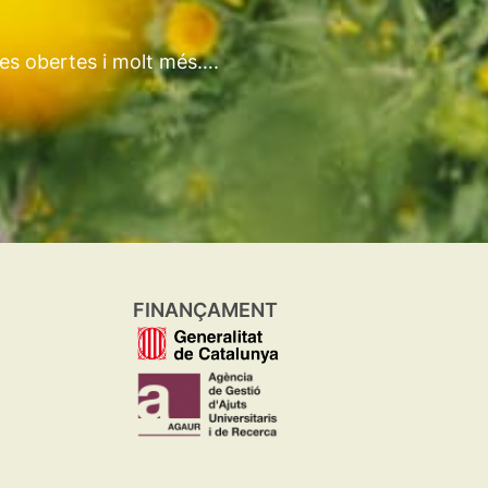
tes obertes i molt més….
FINANÇAMENT