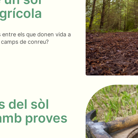
agrícola
s entre els que donen vida a
n camps de conreu?
 del sòl
amb proves