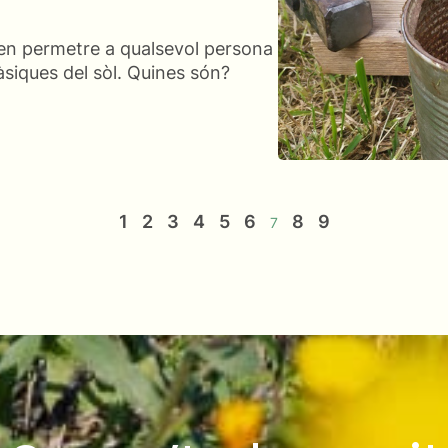
den permetre a qualsevol persona
àsiques del sòl. Quines són?
1
2
3
4
5
6
8
9
7