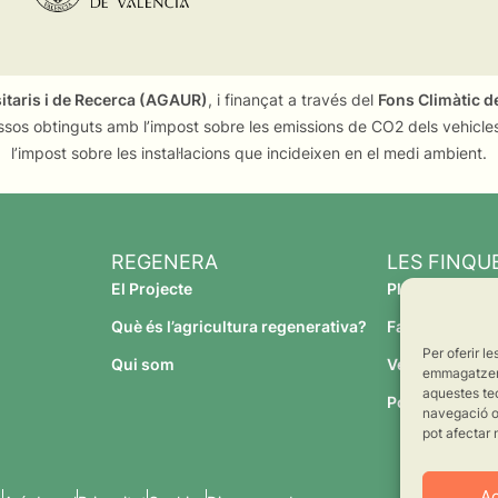
sitaris i de Recerca (AGAUR)
, i finançat a través del
Fons Climàtic de
ssos obtinguts amb l’impost sobre les emissions de CO2 dels vehicles
l’impost sobre les instal·lacions que incideixen en el medi ambient.
REGENERA
LES FINQU
El Projecte
Planeses
Què és l’agricultura regenerativa?
Família Torres
Per oferir l
Qui som
Verdcamp Frui
emmagatzemar
aquestes te
Pomona Fruit
navegació o 
pot afectar 
A