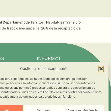
l Departament de Territori, Habitatge i Transició
 de tracció mecànica i el 20% de la recaptació de
ES
INFORMA’T
Notícies
Gestionar el consentiment
Suma’t al canvi
es millors experiències, utilitzem tecnologies com ara galetes per
ts
 i/o accedir a la informació del dispositiu. Donar el consentiment a
cnologies ens permetrà processar dades com ara el comportament de
s
identificadors únics en aquest lloc. No consentir o retirar el consentiment,
negativament determinades característiques i funcions.
ccepta
Denega
Veure preferències