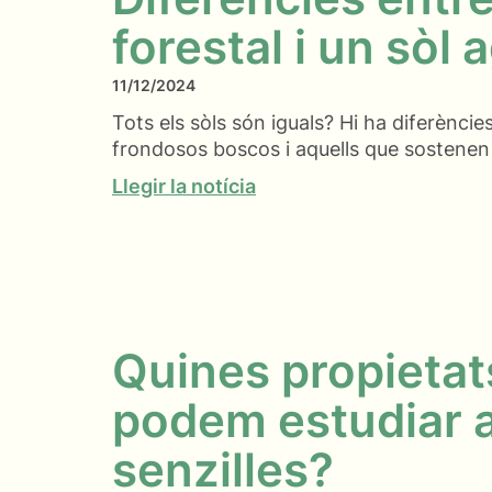
forestal i un sòl 
11/12/2024
Tots els sòls són iguals? Hi ha diferèncie
frondosos boscos i aquells que sostene
Llegir la notícia
Quines propietats
podem estudiar 
senzilles?