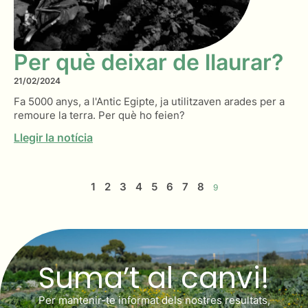
Per què deixar de llaurar?
21/02/2024
Fa 5000 anys, a l'Antic Egipte, ja utilitzaven arades per a
remoure la terra. Per què ho feien?
Llegir la notícia
1
2
3
4
5
6
7
8
9
Suma’t al canvi!
Per mantenir-te informat dels nostres resultats,