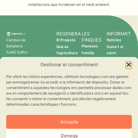
instal·lacions que incideixen en el medi ambient.
REGENERA
LES
INFORMA’T
FINQUES
Campus de
El Projecte
Notícies
Bellaterra
Planeses
Què és
Suma’t al
(UAB) Edifici
l’agricultura
Família
canvi
C 08193
regenerativa?
Torres
Gestionar el consentiment
Cerdanyola
Qui som
Verdcamp
del Vallès
Fruits
Per oferir les millors experiències, utilitzem tecnologies com ara galetes
Pomona
per emmagatzemar i/o accedir a la informació del dispositiu. Donar el
Fruits
consentiment a aquestes tecnologies ens permetrà processar dades com
regenera@creaf.uab.cat
ara el comportament de navegació o identificadors únics en aquest lloc.
No consentir o retirar el consentiment, pot afectar negativament
determinades característiques i funcions.
Accepta
Denega