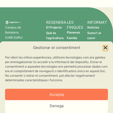
REGENERA
LES
INFORMA’T
FINQUES
Campus de
El Projecte
Notícies
Bellaterra
Planeses
Què és
Suma’t al
(UAB) Edifici
l’agricultura
Família
canvi
C 08193
regenerativa?
Torres
Gestionar el consentiment
Cerdanyola
Qui som
Verdcamp
del Vallès
Fruits
Per oferir les millors experiències, utilitzem tecnologies com ara galetes
Pomona
per emmagatzemar i/o accedir a la informació del dispositiu. Donar el
Fruits
consentiment a aquestes tecnologies ens permetrà processar dades com
regenera@creaf.uab.cat
ara el comportament de navegació o identificadors únics en aquest lloc.
No consentir o retirar el consentiment, pot afectar negativament
determinades característiques i funcions.
Accepta
Denega