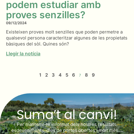
podem estudiar amb
proves senzilles?
09/12/2024
Existeixen proves molt senzilles que poden permetre a
qualsevol persona caracteritzar algunes de les propietats
bàsiques del sòl. Quines són?
Llegir la notícia
1
2
3
4
5
6
8
9
7
Suma’t al canvi!
Per mantenir-te informat dels nostres resultats,
esdeveniments, dies de portes obertes i molt més….