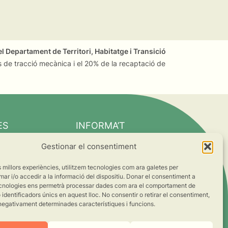
l Departament de Territori, Habitatge i Transició
 de tracció mecànica i el 20% de la recaptació de
ES
INFORMA’T
Notícies
Gestionar el consentiment
Suma’t al canvi
es millors experiències, utilitzem tecnologies com ara galetes per
ts
 i/o accedir a la informació del dispositiu. Donar el consentiment a
cnologies ens permetrà processar dades com ara el comportament de
s
identificadors únics en aquest lloc. No consentir o retirar el consentiment,
negativament determinades característiques i funcions.