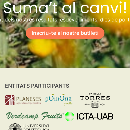
Suma’t al canvi!
t dels nostres resultats, esdeveniments, dies de por
Inscriu-te al nostre butlletí
ENTITATS PARTICIPANTS