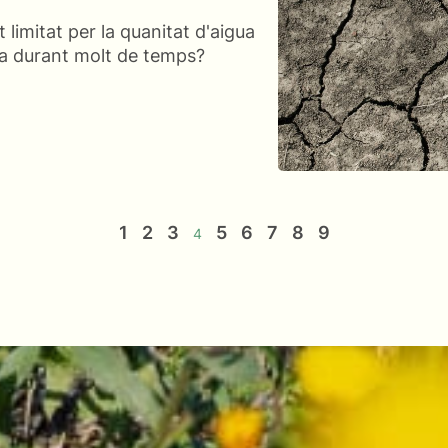
 limitat per la quanitat d'aigua
sa durant molt de temps?
1
2
3
5
6
7
8
9
4