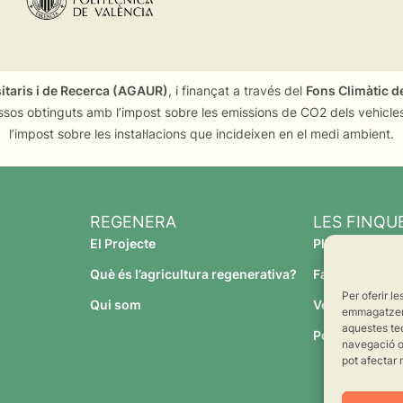
sitaris i de Recerca (AGAUR)
, i finançat a través del
Fons Climàtic de
ssos obtinguts amb l’impost sobre les emissions de CO2 dels vehicles
l’impost sobre les instal·lacions que incideixen en el medi ambient.
REGENERA
LES FINQU
El Projecte
Planeses
Què és l’agricultura regenerativa?
Família Torres
Per oferir l
Qui som
Verdcamp Frui
emmagatzemar
aquestes te
Pomona Fruit
navegació o 
pot afectar 