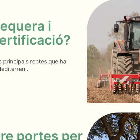
sequera i
ertificació?
s principals reptes que ha
Mediterrani.
bre portes per