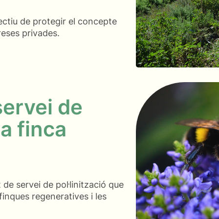
ectiu de protegir el concepte
eses privades.
servei de
na finca
de servei de pol·linització que
inques regeneratives i les