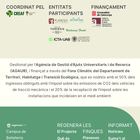
COORDINAT PEL
ENTITATS
FINANÇAMENT
PARTICIPANTS
Gestionat per l’
Agència de Gestió d’Ajuts Universitaris i de Recerca
(AGAUR)
, i finançat a través del
Fons Climàtic del Departament de
Territori, Habitatge i Transició Ecològica
, que es nodreix amb el 50% dels
ingressos obtinguts amb l’impost sobre les emissions de CO2 dels vehicles
de tracció mecànica i el 20% de la recaptació de l’impost sobre les
instal·lacions que incideixen en el medi ambient.
REGENERA
LES
INFORMA’T
FINQUES
Campus de
El Projecte
Notícies
Bellaterra
Planeses
Què és
Suma’t al