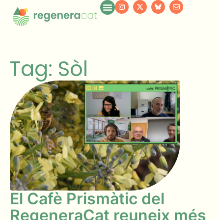
Tag: Sòl
El Cafè Prismàtic del
RegeneraCat reuneix més