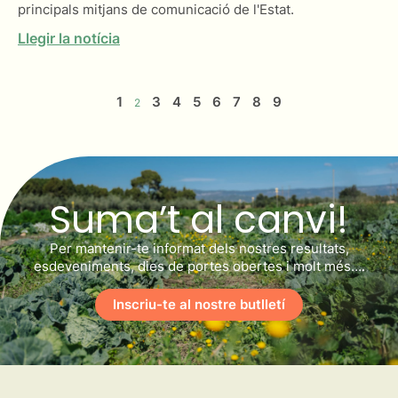
principals mitjans de comunicació de l'Estat.
Llegir la notícia
1
3
4
5
6
7
8
9
2
Suma’t al canvi!
Per mantenir-te informat dels nostres resultats,
esdeveniments, dies de portes obertes i molt més….
Inscriu-te al nostre butlletí