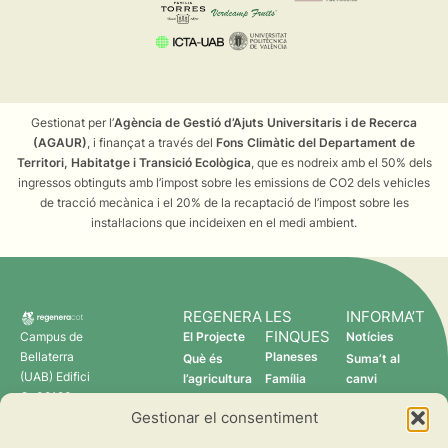
Gestionat per l’
Agència de Gestió d’Ajuts Universitaris i de Recerca
(AGAUR)
, i finançat a través del
Fons Climàtic del Departament de
Territori, Habitatge i Transició Ecològica
, que es nodreix amb el 50% dels
ingressos obtinguts amb l’impost sobre les emissions de CO2 dels vehicles
de tracció mecànica i el 20% de la recaptació de l’impost sobre les
instal·lacions que incideixen en el medi ambient.
REGENERA
LES
INFORMA’T
FINQUES
Campus de
El Projecte
Notícies
Bellaterra
Planeses
Què és
Suma’t al
(UAB) Edifici
l’agricultura
Família
canvi
C 08193
regenerativa?
Torres
Gestionar el consentiment
Cerdanyola
Qui som
Verdcamp
del Vallès
Fruits