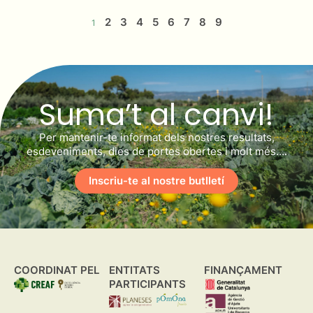
2
3
4
5
6
7
8
9
1
Suma’t al canvi!
Per mantenir-te informat dels nostres resultats,
esdeveniments, dies de portes obertes i molt més….
Inscriu-te al nostre butlletí
COORDINAT PEL
ENTITATS
FINANÇAMENT
PARTICIPANTS