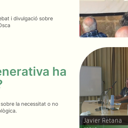
bat i divulgació sobre
'Osca
enerativa ha
?
 sobre la necessitat o no
ològica.