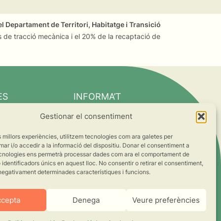
l Departament de Territori, Habitatge i Transició
 de tracció mecànica i el 20% de la recaptació de
ES
INFORMA’T
Notícies
Gestionar el consentiment
Suma’t al canvi
es millors experiències, utilitzem tecnologies com ara galetes per
ts
 i/o accedir a la informació del dispositiu. Donar el consentiment a
cnologies ens permetrà processar dades com ara el comportament de
s
identificadors únics en aquest lloc. No consentir o retirar el consentiment,
negativament determinades característiques i funcions.
ccepta
Denega
Veure preferències