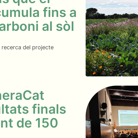
cumula fins a
rboni al sòl
 recerca del projecte
neraCat
ltats finals
ant de 150