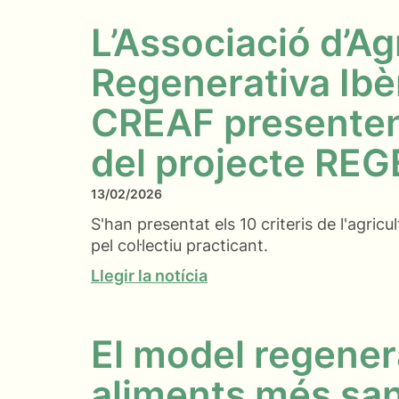
L’Associació d’Ag
Regenerativa Ibèr
CREAF presenten 
del projecte REG
13/02/2026
S'han presentat els 10 criteris de l'agricu
pel col·lectiu practicant.
Llegir la notícia
El model regener
aliments més san