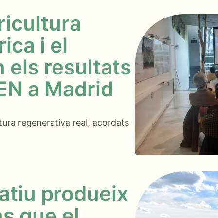
ricultura
ica i el
els resultats
EN a Madrid
ltura regenerativa real, acordats
atiu produeix
s que el