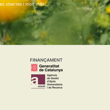
tes obertes i molt més….
FINANÇAMENT