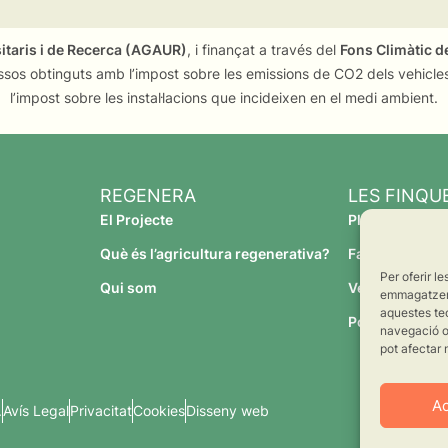
sitaris i de Recerca (AGAUR)
, i finançat a través del
Fons Climàtic de
ssos obtinguts amb l’impost sobre les emissions de CO2 dels vehicles
l’impost sobre les instal·lacions que incideixen en el medi ambient.
REGENERA
LES FINQU
El Projecte
Planeses
Què és l’agricultura regenerativa?
Família Torres
Per oferir l
Qui som
Verdcamp Frui
emmagatzemar
aquestes te
Pomona Fruit
navegació o 
pot afectar 
A
.
Avís Legal
Privacitat
Cookies
Disseny web