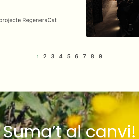
l projecte RegeneraCat
2
3
4
5
6
7
8
9
1
Suma’t al canvi!