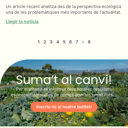
Un article recent analitza des de la perspectiva ecològica
una de les problemàtiques més importants de l'actualitat.
Llegir la notícia
1
2
3
4
5
6
7
9
8
Suma’t al canvi!
Per mantenir-te informat dels nostres resultats,
esdeveniments, dies de portes obertes i molt més….
Inscriu-te al nostre butlletí