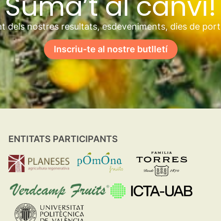
Suma’t al canvi!
t dels nostres resultats, esdeveniments, dies de por
Inscriu-te al nostre butlletí
ENTITATS PARTICIPANTS