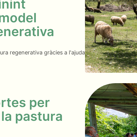
inint
 model
enerativa
ura regenerativa gràcies a l'ajuda
rtes per
 la pastura