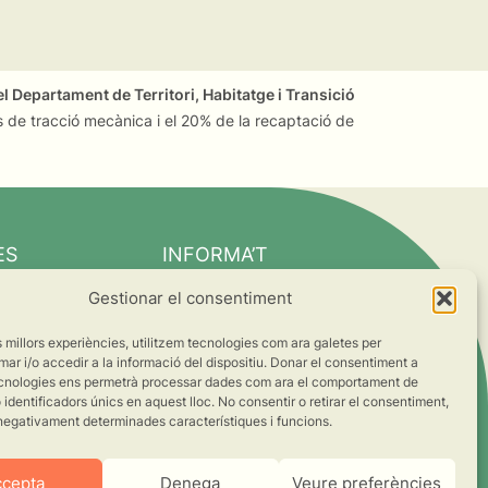
l Departament de Territori, Habitatge i Transició
 de tracció mecànica i el 20% de la recaptació de
ES
INFORMA’T
Notícies
Gestionar el consentiment
Suma’t al canvi
es millors experiències, utilitzem tecnologies com ara galetes per
ts
 i/o accedir a la informació del dispositiu. Donar el consentiment a
cnologies ens permetrà processar dades com ara el comportament de
s
identificadors únics en aquest lloc. No consentir o retirar el consentiment,
negativament determinades característiques i funcions.
ccepta
Denega
Veure preferències