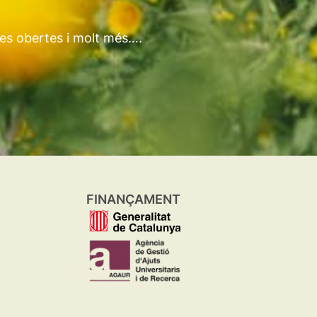
tes obertes i molt més….
FINANÇAMENT