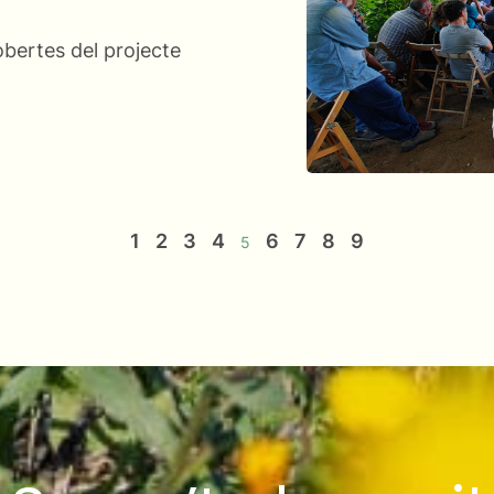
bertes del projecte
1
2
3
4
6
7
8
9
5