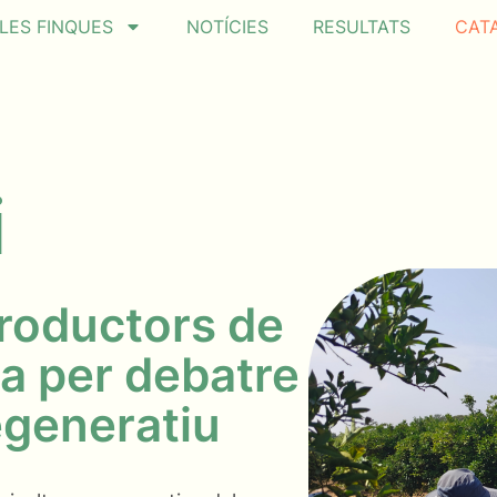
LES FINQUES
NOTÍCIES
RESULTATS
CAT
i
productors de
ia per debatre
egeneratiu