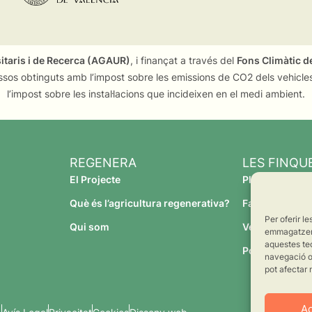
sitaris i de Recerca (AGAUR)
, i finançat a través del
Fons Climàtic de
ssos obtinguts amb l’impost sobre les emissions de CO2 dels vehicles
l’impost sobre les instal·lacions que incideixen en el medi ambient.
REGENERA
LES FINQU
El Projecte
Planeses
Què és l’agricultura regenerativa?
Família Torres
Per oferir l
Qui som
Verdcamp Frui
emmagatzemar
aquestes te
Pomona Fruit
navegació o 
pot afectar 
A