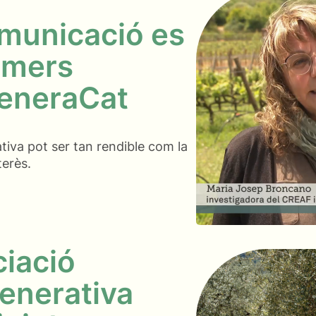
omunicació es
rimers
generaCat
tiva pot ser tan rendible com la
terès.
ciació
generativa