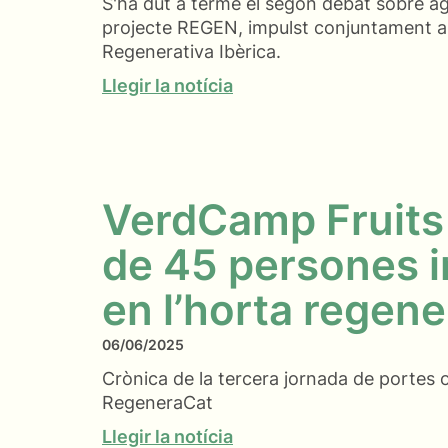
S'ha dut a terme el segon debat sobre ag
projecte REGEN, impulst conjuntament am
Regenerativa Ibèrica.
Llegir la notícia
VerdCamp Fruits 
de 45 persones 
en l’horta regene
06/06/2025
Crònica de la tercera jornada de portes 
RegeneraCat
Llegir la notícia