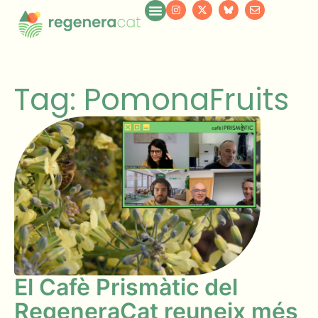
Tag: PomonaFruits
El Cafè Prismàtic del
RegeneraCat reuneix més