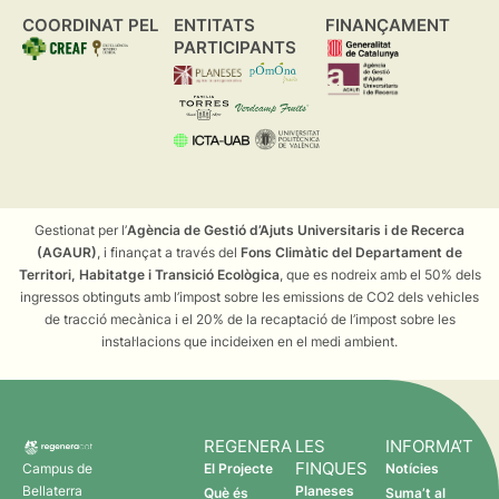
COORDINAT PEL
ENTITATS
FINANÇAMENT
PARTICIPANTS
Gestionat per l’
Agència de Gestió d’Ajuts Universitaris i de Recerca
(AGAUR)
, i finançat a través del
Fons Climàtic del Departament de
Territori, Habitatge i Transició Ecològica
, que es nodreix amb el 50% dels
ingressos obtinguts amb l’impost sobre les emissions de CO2 dels vehicles
de tracció mecànica i el 20% de la recaptació de l’impost sobre les
instal·lacions que incideixen en el medi ambient.
REGENERA
LES
INFORMA’T
FINQUES
Campus de
El Projecte
Notícies
Bellaterra
Planeses
Què és
Suma’t al