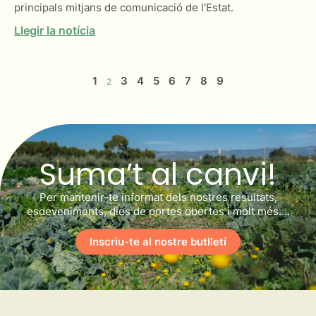
principals mitjans de comunicació de l'Estat.
Llegir la notícia
1
3
4
5
6
7
8
9
2
Suma’t al canvi!
Per mantenir-te informat dels nostres resultats,
esdeveniments, dies de portes obertes i molt més….
Inscriu-te al nostre butlletí