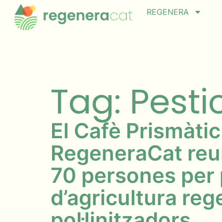
REGENERA
Tag: Pesti
El Cafè Prismàtic
RegeneraCat reu
70 persones per 
d’agricultura reg
pol·linitzadors