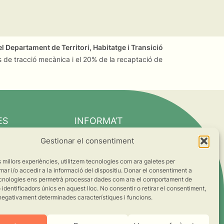
l Departament de Territori, Habitatge i Transició
 de tracció mecànica i el 20% de la recaptació de
ES
INFORMA’T
Notícies
Gestionar el consentiment
Suma’t al canvi
es millors experiències, utilitzem tecnologies com ara galetes per
ts
 i/o accedir a la informació del dispositiu. Donar el consentiment a
cnologies ens permetrà processar dades com ara el comportament de
s
identificadors únics en aquest lloc. No consentir o retirar el consentiment,
negativament determinades característiques i funcions.