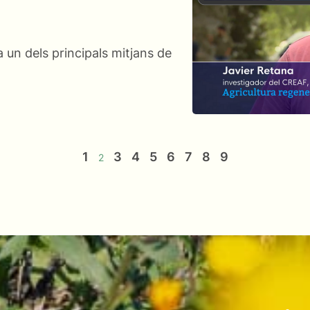
 un dels principals mitjans de
1
3
4
5
6
7
8
9
2