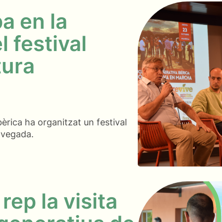
a en la
l festival
tura
bèrica ha organitzat un festival
 vegada.
ep la visita