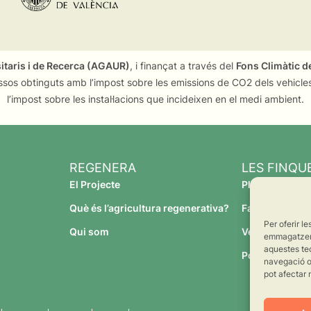
sitaris i de Recerca (AGAUR)
, i finançat a través del
Fons Climàtic de
ssos obtinguts amb l’impost sobre les emissions de CO2 dels vehicles
l’impost sobre les instal·lacions que incideixen en el medi ambient.
REGENERA
LES FINQU
El Projecte
Planeses
Què és l’agricultura regenerativa?
Família Torres
Per oferir l
Qui som
Verdcamp Frui
emmagatzemar
aquestes te
Pomona Fruit
navegació o 
pot afectar 