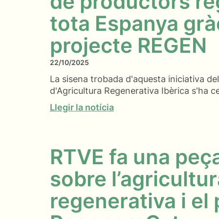
de productors re
tota Espanya gràc
projecte REGEN
22/10/2025
La sisena trobada d'aquesta iniciativa de
d'Agricultura Regenerativa Ibèrica s'ha ce
Llegir la notícia
RTVE fa una peça
sobre l’agricultu
regenerativa i el