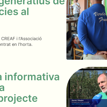
generatius de
ies al
l CREAF i l'Associació
ntrat en l'horta.
 informativa
ra
 projecte