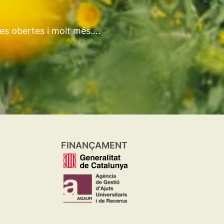
tes obertes i molt més….
FINANÇAMENT