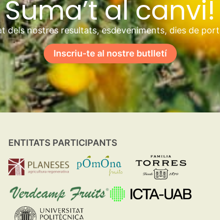
Suma’t al canvi!
t dels nostres resultats, esdeveniments, dies de por
Inscriu-te al nostre butlletí
ENTITATS PARTICIPANTS