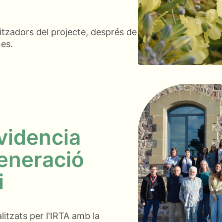
nitzadors del projecte, després de
nes.
videncia
generació
i
litzats per l'IRTA amb la