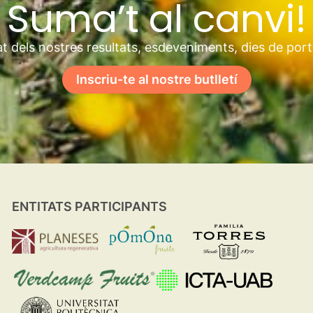
Suma’t al canvi!
t dels nostres resultats, esdeveniments, dies de por
Inscriu-te al nostre butlletí
ENTITATS PARTICIPANTS