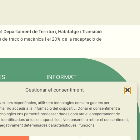
l Departament de Territori, Habitatge i Transició
 de tracció mecànica i el 20% de la recaptació de
ES
INFORMA’T
Notícies
Gestionar el consentiment
Suma’t al canvi
es millors experiències, utilitzem tecnologies com ara galetes per
ts
 i/o accedir a la informació del dispositiu. Donar el consentiment a
cnologies ens permetrà processar dades com ara el comportament de
s
identificadors únics en aquest lloc. No consentir o retirar el consentiment,
negativament determinades característiques i funcions.