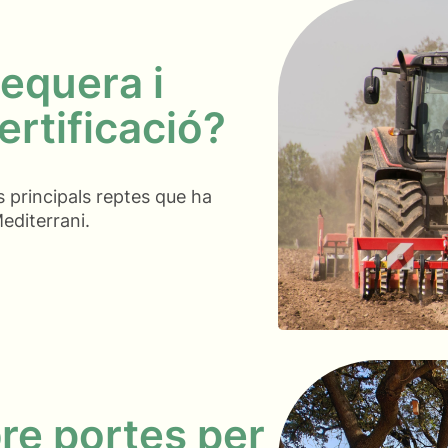
sequera i
ertificació?
s principals reptes que ha
Mediterrani.
bre portes per