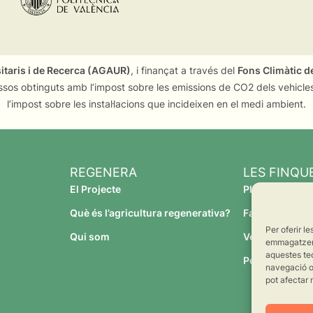
sitaris i de Recerca (AGAUR)
, i finançat a través del
Fons Climàtic de
ssos obtinguts amb l’impost sobre les emissions de CO2 dels vehicles
l’impost sobre les instal·lacions que incideixen en el medi ambient.
REGENERA
LES FINQU
El Projecte
Planeses
Què és l’agricultura regenerativa?
Família Torres
Per oferir l
Qui som
Verdcamp Frui
emmagatzemar
aquestes te
Pomona Fruit
navegació o 
pot afectar 