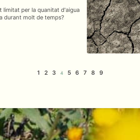
 limitat per la quanitat d'aigua
sa durant molt de temps?
1
2
3
5
6
7
8
9
4