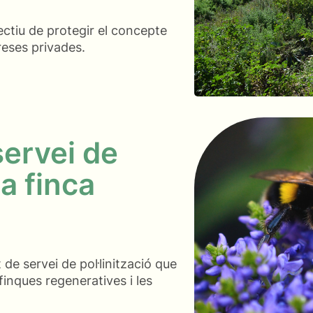
ectiu de protegir el concepte
eses privades.
servei de
na finca
de servei de pol·linització que
inques regeneratives i les