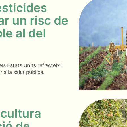
esticides
r un risc de
e al del
ls Estats Units reflecteix i
r a la salut pública.
icultura
ció de