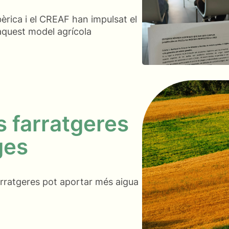
bèrica i el CREAF han impulsat el
aquest model agrícola
 farratgeres
ges
arratgeres pot aportar més aigua