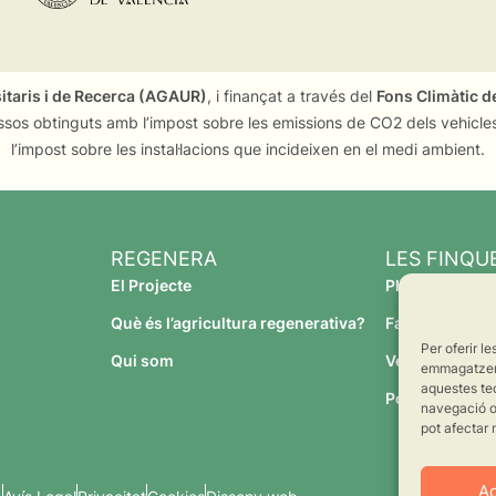
sitaris i de Recerca (AGAUR)
, i finançat a través del
Fons Climàtic de
ssos obtinguts amb l’impost sobre les emissions de CO2 dels vehicles
l’impost sobre les instal·lacions que incideixen en el medi ambient.
REGENERA
LES FINQU
El Projecte
Planeses
Què és l’agricultura regenerativa?
Família Torres
Per oferir l
Qui som
Verdcamp Frui
emmagatzemar
aquestes te
Pomona Fruit
navegació o 
pot afectar 
A