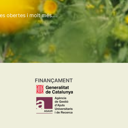
tes obertes i molt més….
FINANÇAMENT