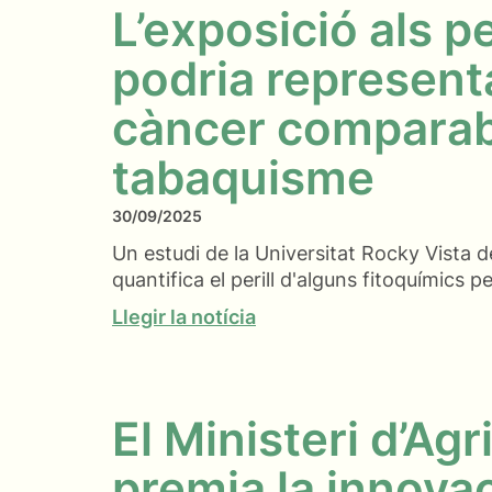
L’exposició als p
podria representa
càncer comparabl
tabaquisme
30/09/2025
Un estudi de la Universitat Rocky Vista de
quantifica el perill d'alguns fitoquímics pe
Llegir la notícia
El Ministeri d’Agr
premia la innova