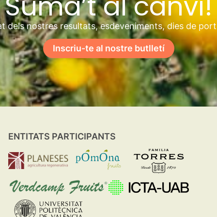
Suma’t al canvi!
t dels nostres resultats, esdeveniments, dies de por
Inscriu-te al nostre butlletí
ENTITATS PARTICIPANTS