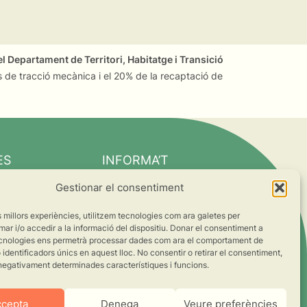
l Departament de Territori, Habitatge i Transició
 de tracció mecànica i el 20% de la recaptació de
ES
INFORMA’T
Notícies
Gestionar el consentiment
Suma’t al canvi
es millors experiències, utilitzem tecnologies com ara galetes per
ts
 i/o accedir a la informació del dispositiu. Donar el consentiment a
cnologies ens permetrà processar dades com ara el comportament de
s
identificadors únics en aquest lloc. No consentir o retirar el consentiment,
negativament determinades característiques i funcions.
ccepta
Denega
Veure preferències