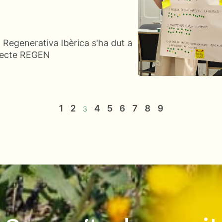
 Regenerativa Ibèrica s'ha dut a
ojecte REGEN
1
2
4
5
6
7
8
9
3