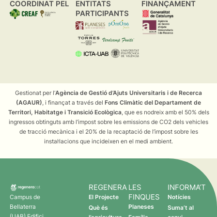
COORDINAT PEL
ENTITATS
FINANÇAMENT
PARTICIPANTS
Gestionat per l’
Agència de Gestió d’Ajuts Universitaris i de Recerca
(AGAUR)
, i finançat a través del
Fons Climàtic del Departament de
Territori, Habitatge i Transició Ecològica
, que es nodreix amb el 50% dels
ingressos obtinguts amb l’impost sobre les emissions de CO2 dels vehicles
de tracció mecànica i el 20% de la recaptació de l’impost sobre les
instal·lacions que incideixen en el medi ambient.
REGENERA
LES
INFORMA’T
FINQUES
Campus de
El Projecte
Notícies
Bellaterra
Planeses
Què és
Suma’t al
(UAB) Edifici