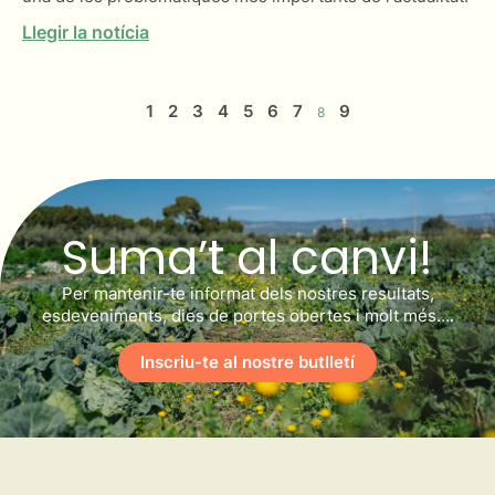
Llegir la notícia
1
2
3
4
5
6
7
9
8
Suma’t al canvi!
Per mantenir-te informat dels nostres resultats,
esdeveniments, dies de portes obertes i molt més….
Inscriu-te al nostre butlletí