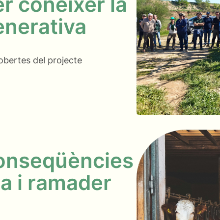
r conèixer la
enerativa
obertes del projecte
conseqüències
la i ramader