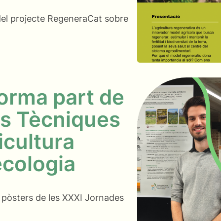
 del projecte RegeneraCat sobre
orma part de
es Tècniques
icultura
ecologia
 pòsters de les XXXI Jornades