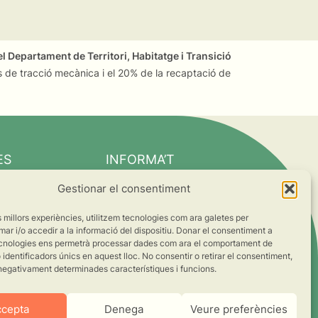
l Departament de Territori, Habitatge i Transició
 de tracció mecànica i el 20% de la recaptació de
ES
INFORMA’T
Notícies
Gestionar el consentiment
Suma’t al canvi
es millors experiències, utilitzem tecnologies com ara galetes per
ts
 i/o accedir a la informació del dispositiu. Donar el consentiment a
cnologies ens permetrà processar dades com ara el comportament de
s
identificadors únics en aquest lloc. No consentir o retirar el consentiment,
negativament determinades característiques i funcions.
ccepta
Denega
Veure preferències