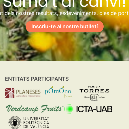
Suma’t al canvi!
t dels nostres resultats, esdeveniments, dies de por
Inscriu-te al nostre butlletí
ENTITATS PARTICIPANTS