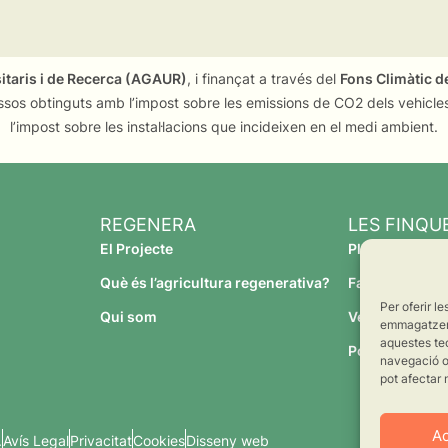
sitaris i de Recerca (AGAUR)
, i finançat a través del
Fons Climàtic de
ssos obtinguts amb l’impost sobre les emissions de CO2 dels vehicles
l’impost sobre les instal·lacions que incideixen en el medi ambient.
REGENERA
LES FINQU
El Projecte
Planeses
Què és l’agricultura regenerativa?
Família Torres
Per oferir l
Qui som
Verdcamp Frui
emmagatzemar
aquestes te
Pomona Fruit
navegació o 
pot afectar 
A
.
Avís Legal
Privacitat
Cookies
Disseny web