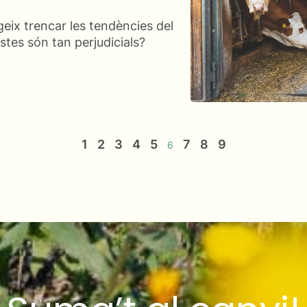
geix trencar les tendències del
tes són tan perjudicials?
1
2
3
4
5
7
8
9
6