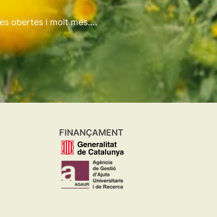
tes obertes i molt més….
FINANÇAMENT