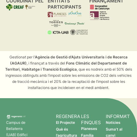
COORDINAT PEL
ENTITATS
FINANÇAMENT
PARTICIPANTS
Gestionat per l’
Agència de Gestió d’Ajuts Universitaris i de Recerca
(AGAUR)
, i finançat a través del
Fons Climàtic del Departament de
Territori, Habitatge i Transició Ecològica
, que es nodreix amb el 50% dels
ingressos obtinguts amb l’impost sobre les emissions de CO2 dels vehicles
de tracció mecànica i el 20% de la recaptació de l’impost sobre les
instal·lacions que incideixen en el medi ambient.
REGENERA
LES
INFORMA’T
FINQUES
Campus de
El Projecte
Notícies
Bellaterra
Planeses
Què és
Suma’t al
(UAB) Edifici
l’agricultura
Família
canvi