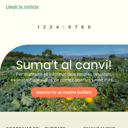
Llegir la notícia
1
2
3
4
6
7
8
9
5
Suma’t al canvi!
Per mantenir-te informat dels nostres resultats,
esdeveniments, dies de portes obertes i molt més….
Inscriu-te al nostre butlletí