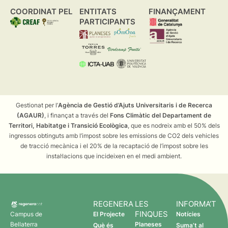
COORDINAT PEL
ENTITATS
FINANÇAMENT
PARTICIPANTS
Gestionat per l’
Agència de Gestió d’Ajuts Universitaris i de Recerca
(AGAUR)
, i finançat a través del
Fons Climàtic del Departament de
Territori, Habitatge i Transició Ecològica
, que es nodreix amb el 50% dels
ingressos obtinguts amb l’impost sobre les emissions de CO2 dels vehicles
de tracció mecànica i el 20% de la recaptació de l’impost sobre les
instal·lacions que incideixen en el medi ambient.
REGENERA
LES
INFORMA’T
FINQUES
Campus de
El Projecte
Notícies
Bellaterra
Planeses
Què és
Suma’t al