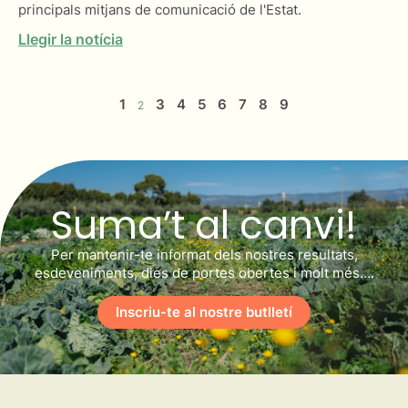
principals mitjans de comunicació de l'Estat.
Llegir la notícia
1
3
4
5
6
7
8
9
2
Suma’t al canvi!
Per mantenir-te informat dels nostres resultats,
esdeveniments, dies de portes obertes i molt més….
Inscriu-te al nostre butlletí