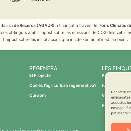
sitaris i de Recerca (AGAUR)
, i finançat a través del
Fons Climàtic de
ssos obtinguts amb l’impost sobre les emissions de CO2 dels vehicles
l’impost sobre les instal·lacions que incideixen en el medi ambient.
REGENERA
LES FINQU
El Projecte
Planeses
Què és l’agricultura regenerativa?
Família Torres
Per oferir l
Qui som
Verdcamp Frui
emmagatzemar
aquestes te
Pomona Fruit
navegació o 
pot afectar 
A