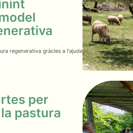
inint
 model
enerativa
ura regenerativa gràcies a l'ajuda
rtes per
 la pastura