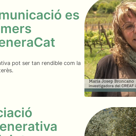
omunicació es
rimers
generaCat
tiva pot ser tan rendible com la
terès.
ciació
generativa