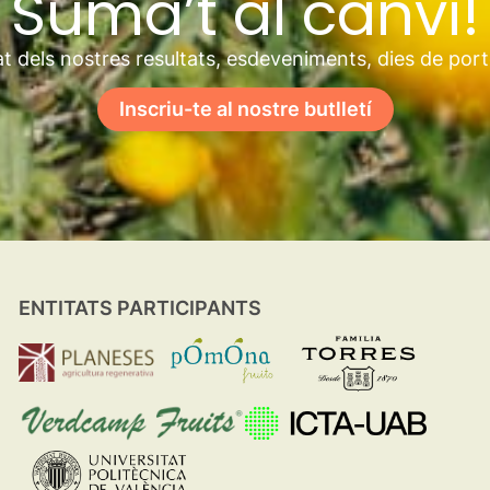
Suma’t al canvi!
t dels nostres resultats, esdeveniments, dies de por
Inscriu-te al nostre butlletí
ENTITATS PARTICIPANTS