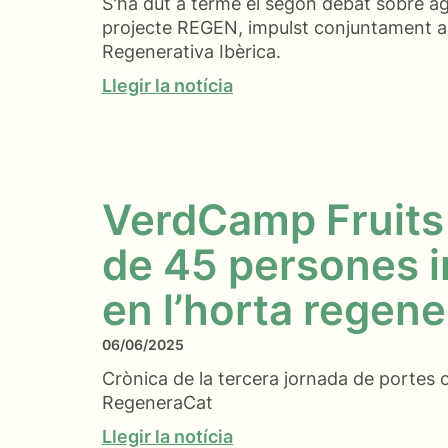
S'ha dut a terme el segon debat sobre ag
projecte REGEN, impulst conjuntament am
Regenerativa Ibèrica.
Llegir la notícia
VerdCamp Fruits 
de 45 persones 
en l’horta regene
06/06/2025
Crònica de la tercera jornada de portes 
RegeneraCat
Llegir la notícia