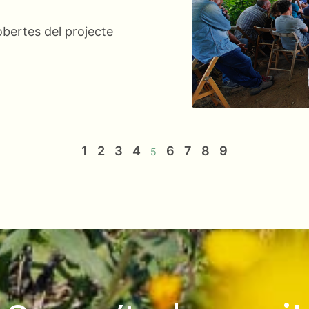
bertes del projecte
1
2
3
4
6
7
8
9
5