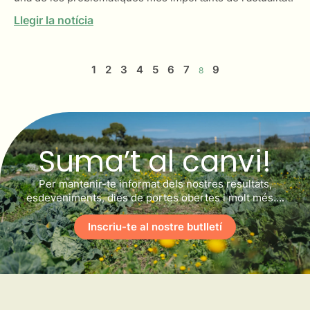
Llegir la notícia
1
2
3
4
5
6
7
9
8
Suma’t al canvi!
Per mantenir-te informat dels nostres resultats,
esdeveniments, dies de portes obertes i molt més….
Inscriu-te al nostre butlletí