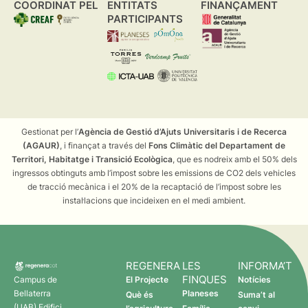
COORDINAT PEL
ENTITATS
FINANÇAMENT
PARTICIPANTS
Gestionat per l’
Agència de Gestió d’Ajuts Universitaris i de Recerca
(AGAUR)
, i finançat a través del
Fons Climàtic del Departament de
Territori, Habitatge i Transició Ecològica
, que es nodreix amb el 50% dels
ingressos obtinguts amb l’impost sobre les emissions de CO2 dels vehicles
de tracció mecànica i el 20% de la recaptació de l’impost sobre les
instal·lacions que incideixen en el medi ambient.
REGENERA
LES
INFORMA’T
FINQUES
Campus de
El Projecte
Notícies
Bellaterra
Planeses
Què és
Suma’t al
(UAB) Edifici