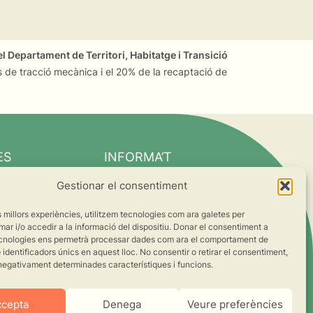
l Departament de Territori, Habitatge i Transició
 de tracció mecànica i el 20% de la recaptació de
ES
INFORMA’T
Notícies
Gestionar el consentiment
Suma’t al canvi
es millors experiències, utilitzem tecnologies com ara galetes per
ts
 i/o accedir a la informació del dispositiu. Donar el consentiment a
cnologies ens permetrà processar dades com ara el comportament de
s
identificadors únics en aquest lloc. No consentir o retirar el consentiment,
negativament determinades característiques i funcions.
ccepta
Denega
Veure preferències