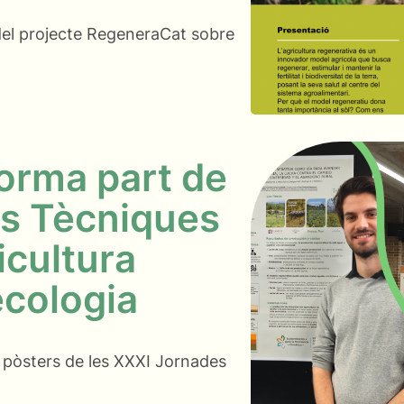
 del projecte RegeneraCat sobre
orma part de
es Tècniques
icultura
ecologia
 pòsters de les XXXI Jornades