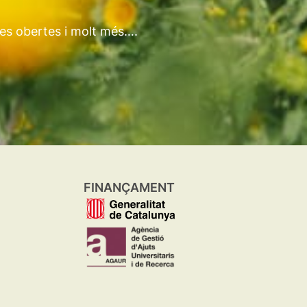
tes obertes i molt més….
FINANÇAMENT