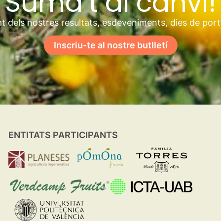
Suma’t al canvi!
t dels nostres resultats, esdeveniments, dies de por
Inscriu-te al nostre butlletí
ENTITATS PARTICIPANTS