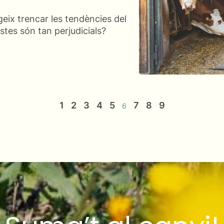
geix trencar les tendències del
tes són tan perjudicials?
1
2
3
4
5
7
8
9
6