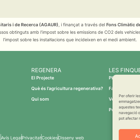
sitaris i de Recerca (AGAUR)
, i finançat a través del
Fons Climàtic de
ssos obtinguts amb l’impost sobre les emissions de CO2 dels vehicles
l’impost sobre les instal·lacions que incideixen en el medi ambient.
REGENERA
LES FINQU
El Projecte
Planeses
Què és l’agricultura regenerativa?
Família Torres
Per oferir l
Qui som
Verdcamp Frui
emmagatzemar
aquestes te
Pomona Fruit
navegació o 
pot afectar 
A
.
Avís Legal
Privacitat
Cookies
Disseny web