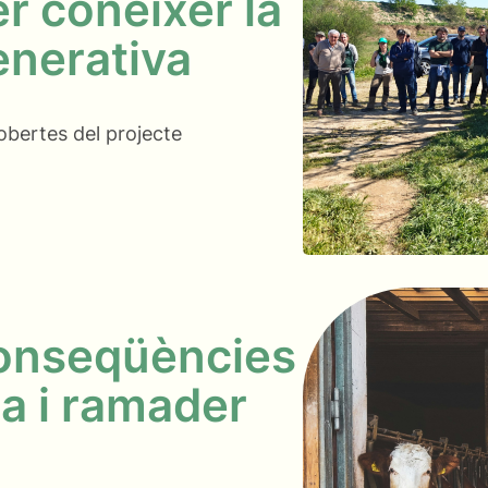
r conèixer la
enerativa
obertes del projecte
conseqüències
la i ramader