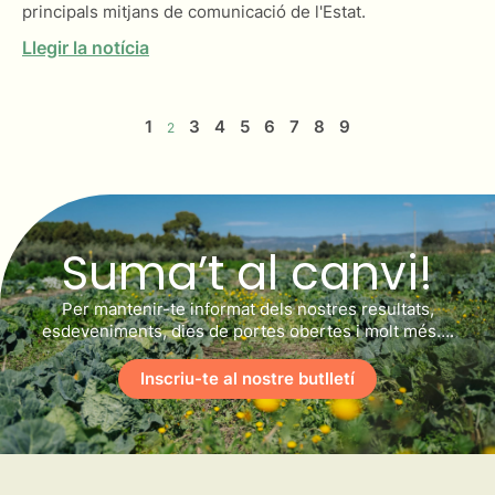
principals mitjans de comunicació de l'Estat.
Llegir la notícia
1
3
4
5
6
7
8
9
2
Suma’t al canvi!
Per mantenir-te informat dels nostres resultats,
esdeveniments, dies de portes obertes i molt més….
Inscriu-te al nostre butlletí