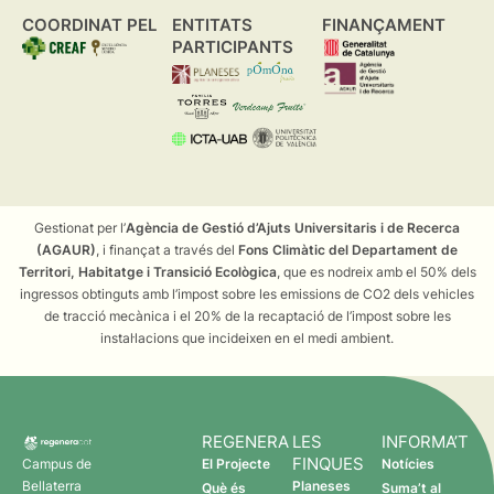
COORDINAT PEL
ENTITATS
FINANÇAMENT
PARTICIPANTS
Gestionat per l’
Agència de Gestió d’Ajuts Universitaris i de Recerca
(AGAUR)
, i finançat a través del
Fons Climàtic del Departament de
Territori, Habitatge i Transició Ecològica
, que es nodreix amb el 50% dels
ingressos obtinguts amb l’impost sobre les emissions de CO2 dels vehicles
de tracció mecànica i el 20% de la recaptació de l’impost sobre les
instal·lacions que incideixen en el medi ambient.
REGENERA
LES
INFORMA’T
FINQUES
Campus de
El Projecte
Notícies
Bellaterra
Planeses
Què és
Suma’t al