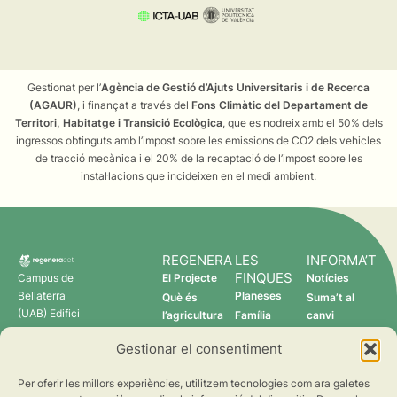
Gestionat per l’
Agència de Gestió d’Ajuts Universitaris i de Recerca
(AGAUR)
, i finançat a través del
Fons Climàtic del Departament de
Territori, Habitatge i Transició Ecològica
, que es nodreix amb el 50% dels
ingressos obtinguts amb l’impost sobre les emissions de CO2 dels vehicles
de tracció mecànica i el 20% de la recaptació de l’impost sobre les
instal·lacions que incideixen en el medi ambient.
REGENERA
LES
INFORMA’T
FINQUES
Campus de
El Projecte
Notícies
Bellaterra
Planeses
Què és
Suma’t al
(UAB) Edifici
l’agricultura
Família
canvi
C 08193
regenerativa?
Torres
Gestionar el consentiment
Cerdanyola
Qui som
Verdcamp
del Vallès
Fruits
Per oferir les millors experiències, utilitzem tecnologies com ara galetes
Pomona