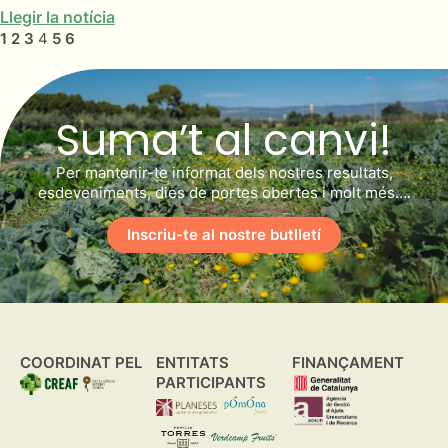
Llegir la notícia
1
2
3
4
5
6
Suma’t al canvi!
Per mantenir-te informat dels nostres resultats,
esdeveniments, dies de portes obertes i molt més….
Inscriu-te al nostre butlletí
COORDINAT PEL
ENTITATS
FINANÇAMENT
PARTICIPANTS