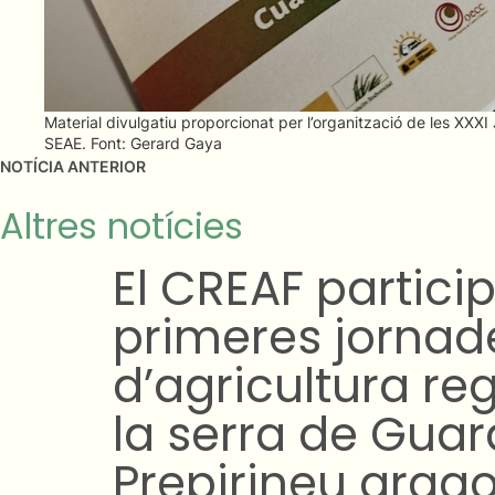
Material divulgatiu proporcionat per l’organització de les XXX
SEAE. Font: Gerard Gaya
NOTÍCIA ANTERIOR
Altres notícies
L’agricultura re
de ser ecològic
El CREAF participa en un diàleg sectorial
d'apropar l'agricultura regenerativa i l'ec