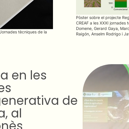
Pòster sobre el projecte Reg
CREAF a les XXXI jornades t
Domene, Gerard Gaya, Marc 
I Jornades tècniques de la
Raigón, Anselm Rodrigo i Ja
generativa ha
a?
 sobre la necessitat o no
ològica.