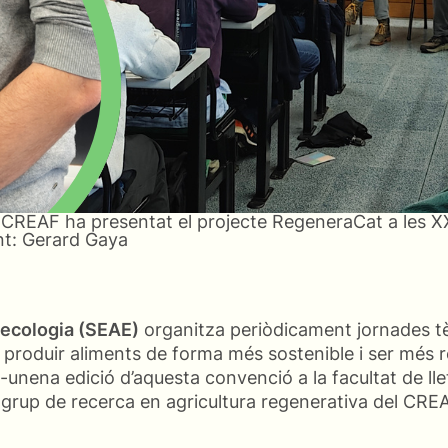
l CREAF ha presentat el projecte RegeneraCat a les X
nt: Gerard Gaya
oecologia (SEAE)
organitza periòdicament jornades tè
produir aliments de forma més sostenible i ser més re
-unena edició d’aquesta convenció a la facultat de ll
 el grup de recerca en agricultura regenerativa del CR