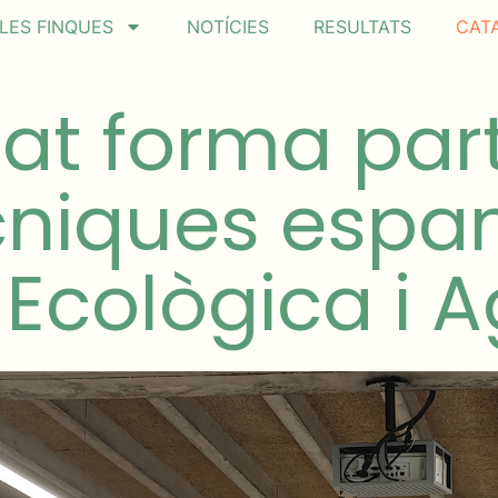
LES FINQUES
NOTÍCIES
RESULTATS
CAT
at forma part
cniques espa
 Ecològica i 